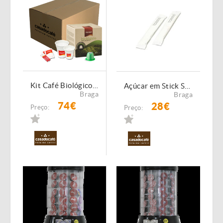
Kit Café Biológico Torrié 200 Cápsulas Compatíveis Nespresso
Açúcar em Stick Saqueta 7 grs - Caixa 10 Kg
Braga
Braga
74€
28€
Preço:
Preço: