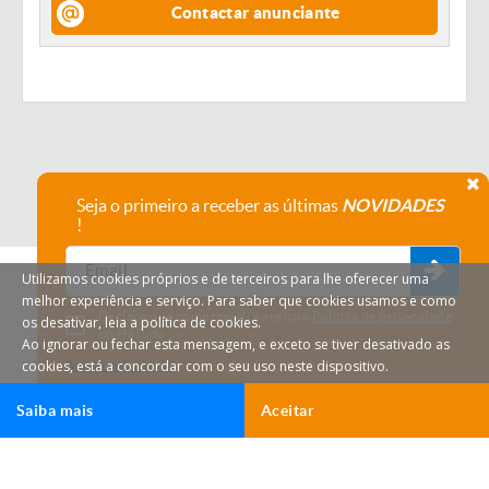
Contactar anunciante
Seja o primeiro a receber as últimas
NOVIDADES
!
Utilizamos cookies próprios e de terceiros para lhe oferecer uma
melhor experiência e serviço. Para saber que cookies usamos e como
Declaro que compreendi e aceito a
Política de privacidade
os desativar, leia a política de cookies.
do HáTudo.
Ao ignorar ou fechar esta mensagem, e exceto se tiver desativado as
cookies, está a concordar com o seu uso neste dispositivo.
Anular subscrição
Saiba mais
Aceitar
HáTudo © 2026 Todos os direitos reservados.