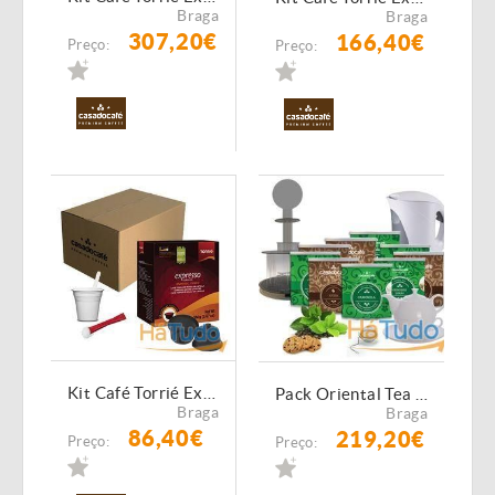
Braga
Braga
307,20€
166,40€
Preço:
Preço:
Kit Café Torrié Expresso - 320 Cápsulas Compatíveis Dolce Gusto
Pack Oriental Tea Office Empresas Nº6
Braga
Braga
86,40€
219,20€
Preço:
Preço: