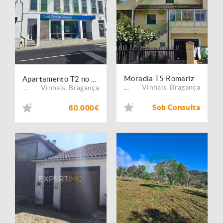
Moradia T5 Romariz
Apartamento T2 no centro de Vinhais
Vinhais
,
Bragança
Vinhais
,
Bragança
...
...
Sob Consulta
80.000€