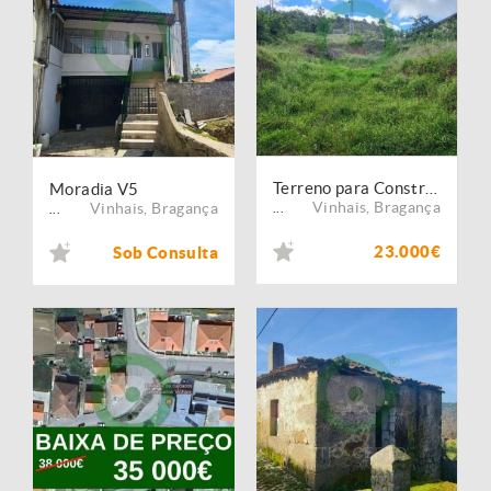
Terreno para Construção
Moradia V5
Vinhais
,
Bragança
Vinhais
,
Bragança
...
...
23.000€
Sob Consulta