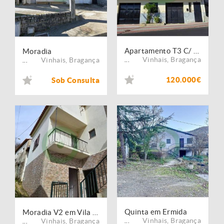
Apartamento T3 C/ Garagem
Moradia
Vinhais
,
Bragança
Vinhais
,
Bragança
...
...
120.000€
Sob Consulta
Quinta em Ermida
Moradia V2 em Vila Verde
Vinhais
,
Bragança
Vinhais
,
Bragança
...
...