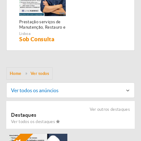
Prestação serviços de
Manutenção, Restauro e
Remodelação de
Lisboa
imóveis!
Sob Consulta
Home
Ver todos
Ver todos os anúncios
Ver outros destaques
Destaques
Ver todos os destaques