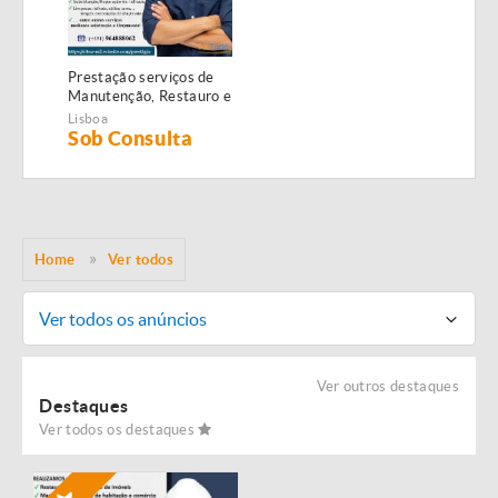
Prestação serviços de
Manutenção, Restauro e
Remodelação de
Lisboa
imóveis!
Sob Consulta
Home
Ver todos
Ver todos os anúncios
Ver outros destaques
Destaques
Ver todos os destaques