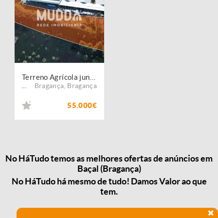
Terreno Agrícola junto à Fábrica Forvia Faurecia em Bragança!!!
Bragança
,
Bragança
...
55.000€
No HáTudo temos as melhores ofertas de anúncios em
Baçal (Bragança)
No HáTudo há mesmo de tudo! Damos Valor ao que
tem.