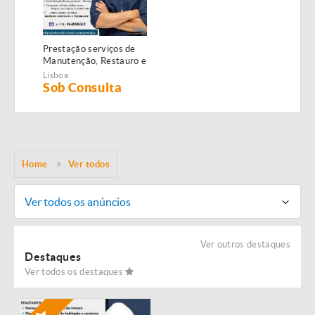
Prestação serviços de
Manutenção, Restauro e
Remodelação de
Lisboa
imóveis!
Sob Consulta
Home
Ver todos
Ver todos os anúncios
Ver outros destaques
Destaques
Ver todos os destaques