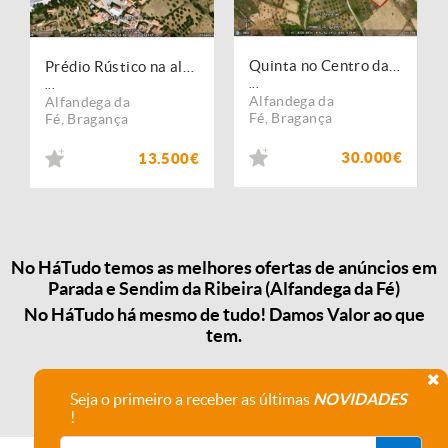
Quinta no Centro da Aldeia
Prédio Rústico na aldeia
...
...
Alfandega da
Alfandega da
Fé
,
Bragança
Fé
,
Bragança
30.000€
13.500€
No HáTudo temos as melhores ofertas de anúncios em
Parada e Sendim da Ribeira (Alfandega da Fé)
No HáTudo há mesmo de tudo! Damos Valor ao que
tem.
Seja o primeiro a receber as últimas
NOVIDADES
!