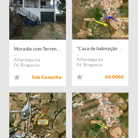
"Casa de habitação com quinta"
Moradia com Terreno - Sendim Ribeira - Proc. Execução Tribunal
...
...
Alfandega da
Alfandega da
Fé
,
Bragança
Fé
,
Bragança
60.000€
Sob Consulta