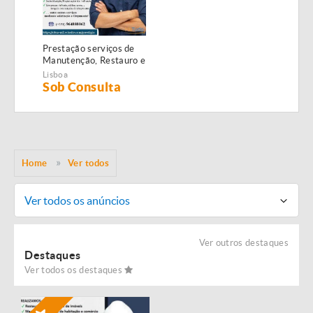
Prestação serviços de
Manutenção, Restauro e
Remodelação de
Lisboa
imóveis!
Sob Consulta
Home
Ver todos
Ver todos os anúncios
Ver outros destaques
Destaques
Ver todos os destaques