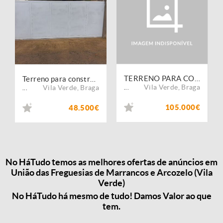
TERRENO PARA CONSTRUÇÃO
Terreno para construção em Arcozelo, Vila Verde
Vila Verde
,
Braga
Vila Verde
,
Braga
...
...
105.000€
48.500€
No HáTudo temos as melhores ofertas de anúncios em
União das Freguesias de Marrancos e Arcozelo (Vila
Verde)
No HáTudo há mesmo de tudo! Damos Valor ao que
tem.