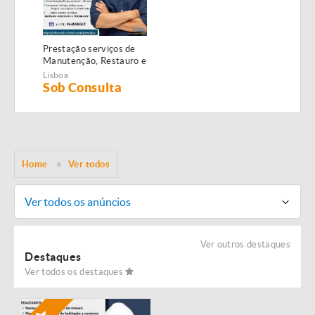
Prestação serviços de
Manutenção, Restauro e
Remodelação de
Lisboa
imóveis!
Sob Consulta
Home
Ver todos
Ver todos os anúncios
Ver outros destaques
Destaques
Ver todos os destaques