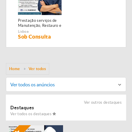
Prestação serviços de
Manutenção, Restauro e
Remodelação de
Lisboa
imóveis!
Sob Consulta
Home
Ver todos
Ver todos os anúncios
Ver outros destaques
Destaques
Ver todos os destaques