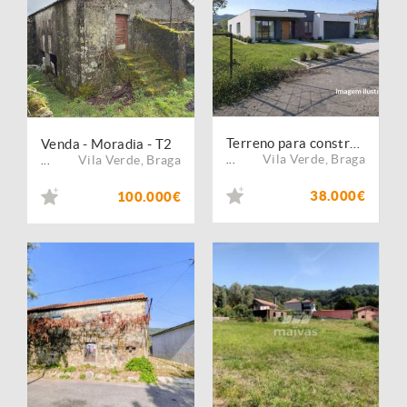
Terreno para construção com 668 m² em Pedregais, Vila Verde
Venda - Moradia - T2
Vila Verde
,
Braga
Vila Verde
,
Braga
...
...
38.000€
100.000€