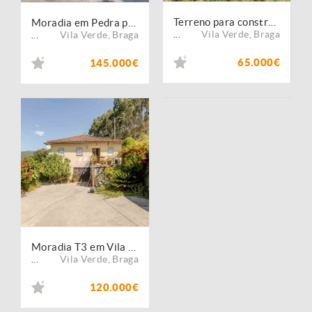
Terreno para construção em Godinhaços, Vila Verde
Moradia em Pedra para Restauro com 1.842 m² de Terreno | Duas Igrejas, Vila Verde
Vila Verde
,
Braga
Vila Verde
,
Braga
...
...
65.000€
145.000€
Moradia T3 em Vila Verde, Ribeira do Neiva
Vila Verde
,
Braga
...
120.000€