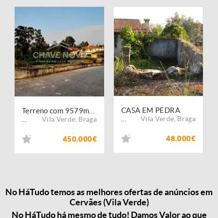
CASA EM PEDRA
Terreno com 9579m2 em Cervães, Vila Verde
Vila Verde
,
Braga
Vila Verde
,
Braga
...
...
48.000€
450.000€
No HáTudo temos as melhores ofertas de anúncios em
Cervães (Vila Verde)
No HáTudo há mesmo de tudo! Damos Valor ao que