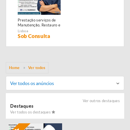
Prestação serviços de
Manutenção, Restauro e
Remodelação de
Lisboa
imóveis!
Sob Consulta
Home
Ver todos
Ver todos os anúncios
Ver outros destaques
Destaques
Ver todos os destaques