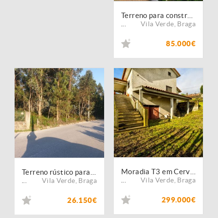
Terreno para construçao de moradia
Vila Verde
,
Braga
...
85.000€
Moradia T3 em Cervães, Vila Verde
Terreno rústico para venda em Cervães, Vila Verde
Vila Verde
,
Braga
Vila Verde
,
Braga
...
...
299.000€
26.150€