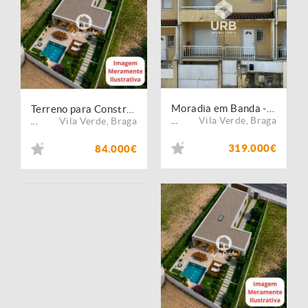
Moradia em Banda - Cervães, Vila Verde
Terreno para Construção de Moradia
Vila Verde
,
Braga
Vila Verde
,
Braga
...
...
319.000€
84.000€