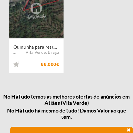
Quintinha para restauro em Atães, Vila verde
Vila Verde
,
Braga
...
88.000€
No HáTudo temos as melhores ofertas de anúncios em
Atiães (Vila Verde)
No HáTudo há mesmo de tudo! Damos Valor ao que
tem.