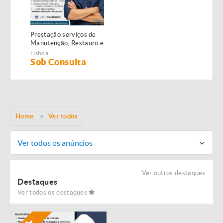
Prestação serviços de
Manutenção, Restauro e
Remodelação de
Lisboa
imóveis!
Sob Consulta
Home
Ver todos
Ver todos os anúncios
Ver outros destaques
Destaques
Ver todos os destaques