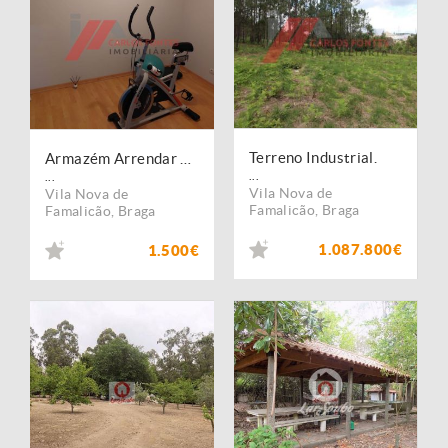
Terreno Industrial.
Armazém Arrendar na Cruz.
...
...
Vila Nova de
Vila Nova de
Famalicão
,
Braga
Famalicão
,
Braga
1.087.800€
1.500€