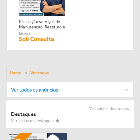
Prestação serviços de
Manutenção, Restauro e
Remodelação de
Lisboa
imóveis!
Sob Consulta
Home
Ver todos
Ver todos os anúncios
Ver outros destaques
Destaques
Ver todos os destaques