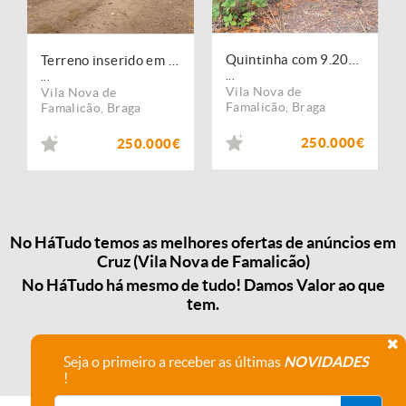
Quintinha com 9.200 m2 em Cruz
Terreno inserido em zona verde c/ 9200m2 em Cruz, Vila Nova de Famalicão
...
...
Vila Nova de
Vila Nova de
Famalicão
,
Braga
Famalicão
,
Braga
250.000€
250.000€
No HáTudo temos as melhores ofertas de anúncios em
Cruz (Vila Nova de Famalicão)
No HáTudo há mesmo de tudo! Damos Valor ao que
tem.
Seja o primeiro a receber as últimas
NOVIDADES
!