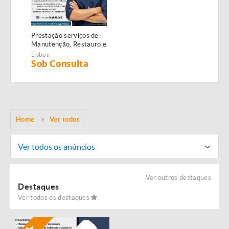
Prestação serviços de
Manutenção, Restauro e
Remodelação de
Lisboa
imóveis!
Sob Consulta
Home
Ver todos
Ver todos os anúncios
Ver outros destaques
Destaques
Ver todos os destaques