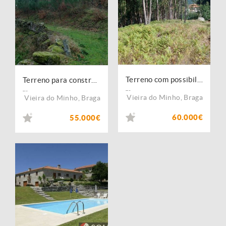
Terreno com possibilidade de construção, area aproximadamente de 10.000m2.
Terreno para construção no Ermal com área de 11800m2. Venha conhecer, pessoalmente.
...
...
Vieira do Minho
,
Braga
Vieira do Minho
,
Braga
60.000€
55.000€