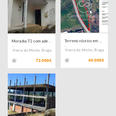
Terreno rústico em Anjos- Vieira do Minho com parcela urbanizável
Moradia T2 com adega, horta e ruína em pedra para restauro ? Vieira do Minho
...
...
Vieira do Minho
,
Braga
Vieira do Minho
,
Braga
40.000€
72.000€