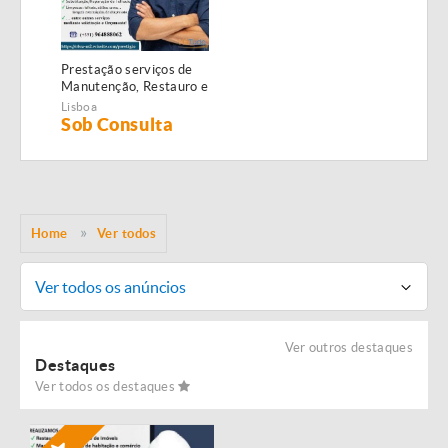
Prestação serviços de
Manutenção, Restauro e
Remodelação de
Lisboa
imóveis!
Sob Consulta
Home
Ver todos
Ver todos os anúncios
Ver outros destaques
Destaques
Ver todos os destaques