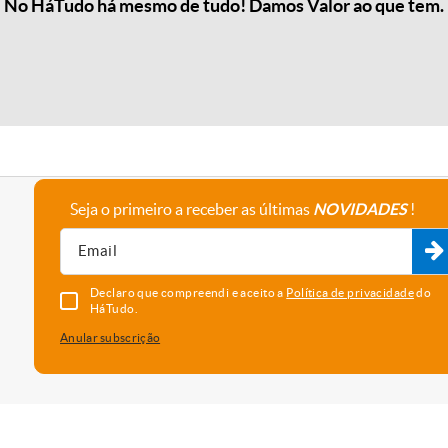
No HáTudo há mesmo de tudo! Damos Valor ao que tem.
Seja o primeiro a receber as últimas
NOVIDADES
!
A empresa
Fale connosco
Recrutamento
Parceiros
Declaro que compreendi e aceito a
Política de privacidade
do
HáTudo.
Anular subscrição
uma melhor experiência e serviço. Para saber que cookies usamos e
vado as cookies, está a concordar com o seu uso neste dispositi