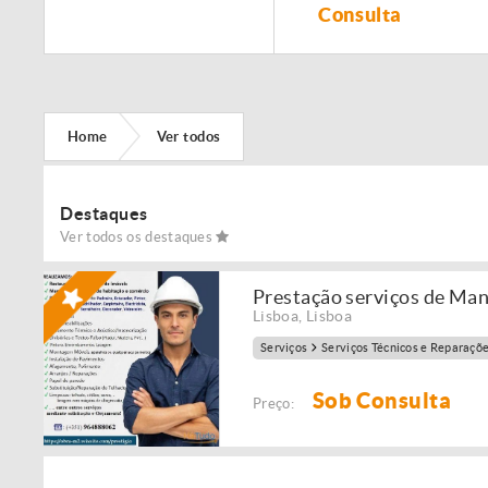
Remodelação de
Consulta
imóveis!
Home
Ver todos
Destaques
Ver todos os destaques
Prestação serviços de Ma
Lisboa
,
Lisboa
Serviços
Serviços Técnicos e Reparaçõ
Sob Consulta
Preço: