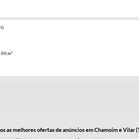
im
.00 m²
 as melhores ofertas de anúncios em Chamoim e Vilar (