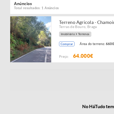
Anúncios
Total resultados: 1 Anúncios
Terreno Agricola - Chamo
Terras de Bouro
,
Braga
Imobiliário
Terrenos
Área do terreno:
6600
Comprar
64.000€
Preço:
No HáTudo temos