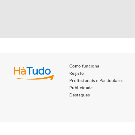
Como funciona
Registo
Profissionais e Particulares
Publicidade
Destaques
Utilizamos cookies próprios e de terceiros para lhe oferecer 
Ao ignorar ou fechar esta mensagem, e exceto se tiver desati