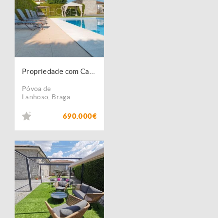
Propriedade com Casa em Pedra, T6, com piscina e campo de jogos
...
Póvoa de
Lanhoso
,
Braga
690.000€