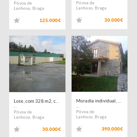
Póvoa de
Póvoa de
Lanhoso
,
Braga
Lanhoso
,
Braga
30.000€
125.000€
Moradia individual, para venda, Póvoa de Lanhoso - Fonte Arcada e Oliveira
Lote, com 328 m2, com uma balança de pesagem para camiões..
...
...
Póvoa de
Póvoa de
Lanhoso
,
Braga
Lanhoso
,
Braga
390.000€
30.000€