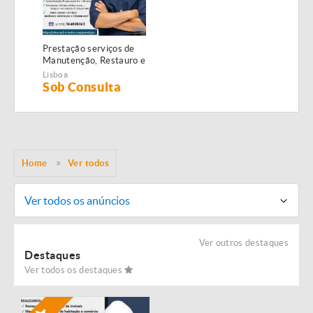
Prestação serviços de
Manutenção, Restauro e
Remodelação de
Lisboa
imóveis!
Sob Consulta
Home
Ver todos
Ver todos os anúncios
Ver outros destaques
Destaques
Ver todos os destaques