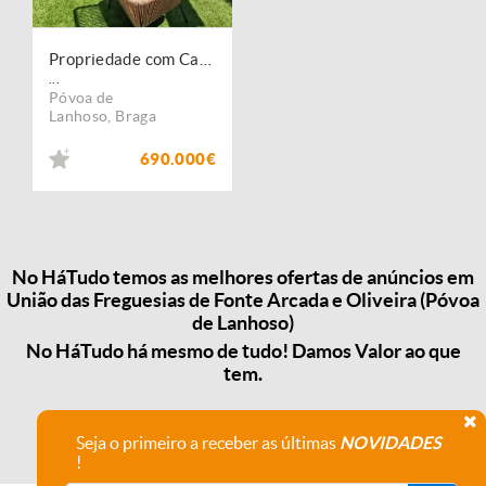
Propriedade com Casa em Pedra, T6, com piscina e campo de jogos
...
Póvoa de
Lanhoso
,
Braga
690.000€
No HáTudo temos as melhores ofertas de anúncios em
União das Freguesias de Fonte Arcada e Oliveira (Póvoa
de Lanhoso)
No HáTudo há mesmo de tudo! Damos Valor ao que
tem.
Seja o primeiro a receber as últimas
NOVIDADES
!