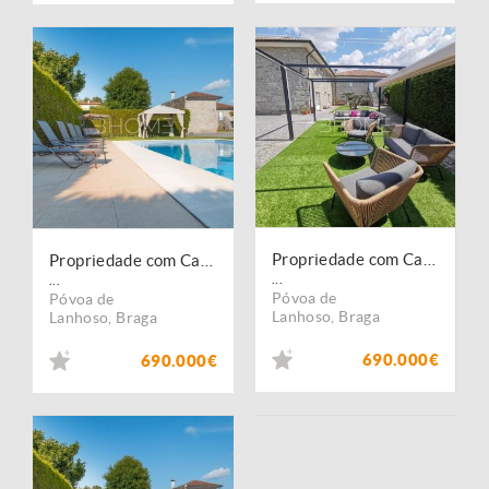
Propriedade com Casa em Pedra, T6, com piscina e campo de jogos
Propriedade com Casa em Pedra, T6, com piscina e campo de jogos
...
...
Póvoa de
Póvoa de
Lanhoso
,
Braga
Lanhoso
,
Braga
690.000€
690.000€