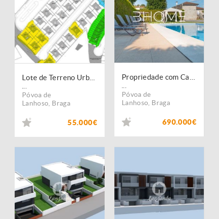
Propriedade com Casa em Pedra, T6, com piscina e campo de jogos
Lote de Terreno Urbano
...
...
Póvoa de
Póvoa de
Lanhoso
,
Braga
Lanhoso
,
Braga
690.000€
55.000€