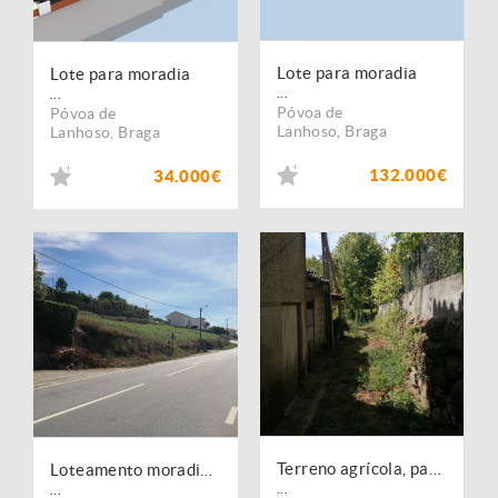
Lote para moradia
Lote para moradia
...
...
Póvoa de
Póvoa de
Lanhoso
,
Braga
Lanhoso
,
Braga
132.000€
34.000€
Terreno agrícola, para venda, Póvoa de Lanhoso - Fonte Arcada e Oliveira
Loteamento moradias, para venda, Póvoa de Lanhoso - Fonte Arcada e Oliveira
...
...