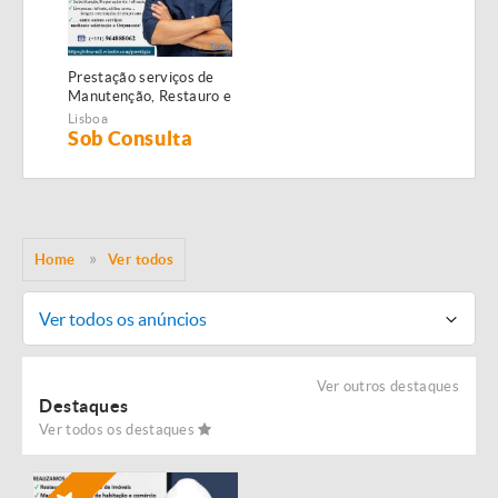
Prestação serviços de
Manutenção, Restauro e
Remodelação de
Lisboa
imóveis!
Sob Consulta
Home
Ver todos
Ver todos os anúncios
Ver outros destaques
Destaques
Ver todos os destaques