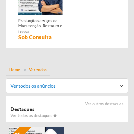
Prestação serviços de
Manutenção, Restauro e
Remodelação de
Lisboa
imóveis!
Sob Consulta
Home
Ver todos
Ver todos os anúncios
Ver outros destaques
Destaques
Ver todos os destaques