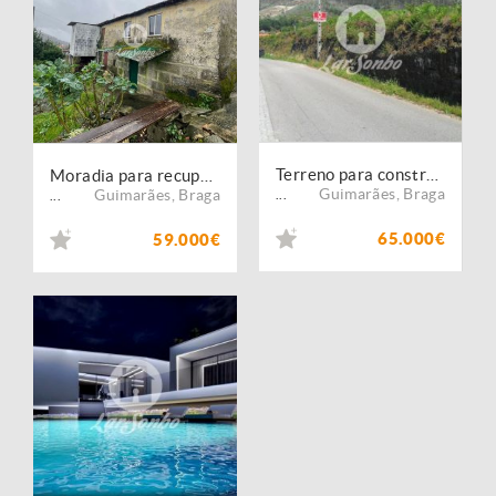
Terreno para construção
Moradia para recuperar
Guimarães
,
Braga
Guimarães
,
Braga
...
...
65.000€
59.000€