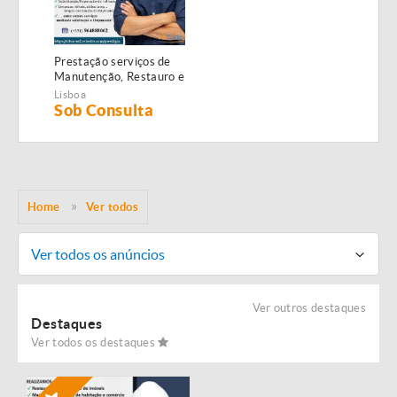
Prestação serviços de
Manutenção, Restauro e
Remodelação de
Lisboa
imóveis!
Sob Consulta
Home
Ver todos
Ver todos os anúncios
Ver outros destaques
Destaques
Ver todos os destaques