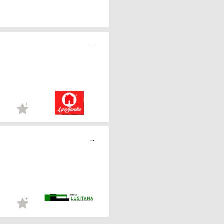
...
...