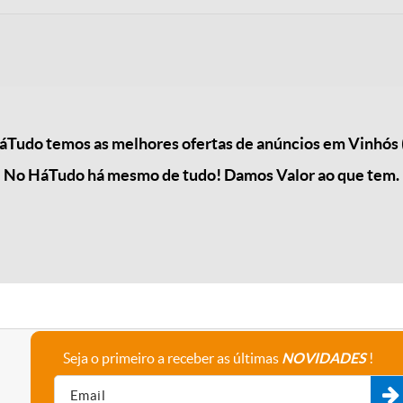
Tudo temos as melhores ofertas de anúncios em Vinhós 
No HáTudo há mesmo de tudo! Damos Valor ao que tem.
Seja o primeiro a receber as últimas
NOVIDADES
!
A empresa
Fale connosco