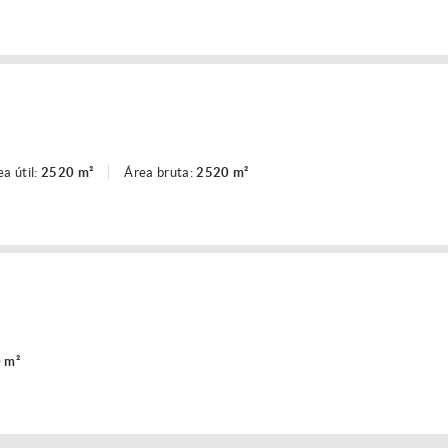
ea útil:
2520 m²
Área bruta:
2520 m²
 m²