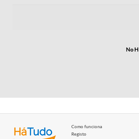
No Há
Como funciona
Registo