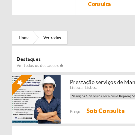
Remodelação de
Consulta
imóveis!
Home
Ver todos
Destaques
Ver todos os destaques
Prestação serviços de Ma
Lisboa
,
Lisboa
Serviços
Serviços Técnicos e Reparaçõ
Sob Consulta
Preço: