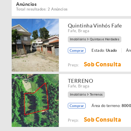
Anúncios
Total resultados: 2 Anúncios
Quintinha Vinhós Fafe
Fafe
,
Braga
Imobiliário
Quintas e Herdades
Estado:
Usado
Ár
Comprar
Sob Consulta
Preço:
TERRENO
Fafe
,
Braga
Imobiliário
Terrenos
Área do terreno:
8000
Comprar
Sob Consulta
Preço: