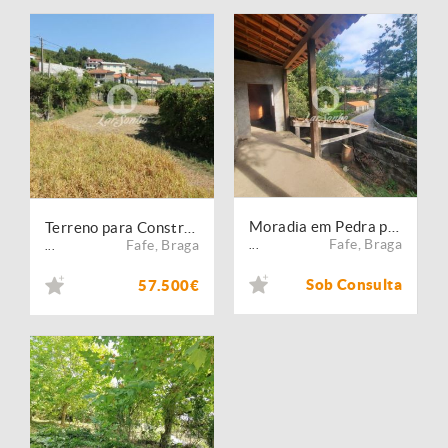
Moradia em Pedra para Restaurar em Moreira do Rei, Fafe
Terreno para Construção com 1.040 m² Excelente Oportunidade!
Fafe
,
Braga
Fafe
,
Braga
...
...
Sob Consulta
57.500€