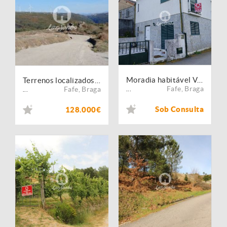
Moradia habitável Várzea Cova Fafe
Terrenos localizados em Várzea Cova Fafe
Fafe
,
Braga
Fafe
,
Braga
...
...
Sob Consulta
128.000€