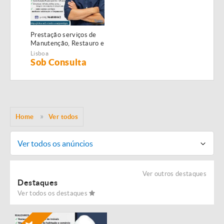
Prestação serviços de
Manutenção, Restauro e
Remodelação de
Lisboa
imóveis!
Sob Consulta
Home
Ver todos
Ver todos os anúncios
Ver outros destaques
Destaques
Ver todos os destaques