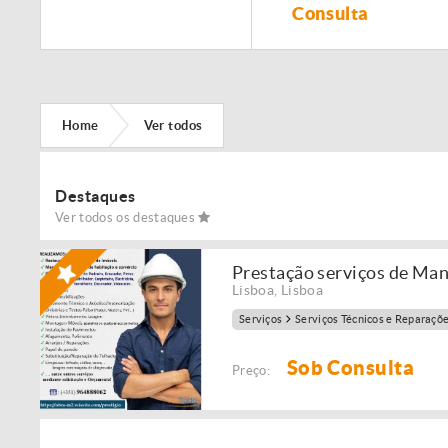
Remodelação de
Consulta
imóveis!
Home
Ver todos
Destaques
Ver todos os destaques
Prestação serviços de Ma
Lisboa
,
Lisboa
Serviços
Serviços Técnicos e Reparaçõ
Sob Consulta
Preço: