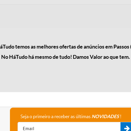
Tudo temos as melhores ofertas de anúncios em Passos 
No HáTudo há mesmo de tudo! Damos Valor ao que tem.
Seja o primeiro a receber as últimas
NOVIDADES
!
A empresa
Fale connosco