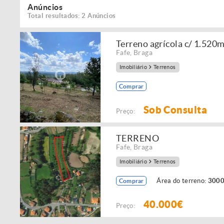
Anúncios
Total resultados: 2 Anúncios
Terreno agrícola c/ 1.520
Fafe
,
Braga
Imobiliário
Terrenos
Comprar
Sob Consulta
Preço:
TERRENO
Fafe
,
Braga
Imobiliário
Terrenos
Área do terreno:
3000
Comprar
40.000€
Preço: