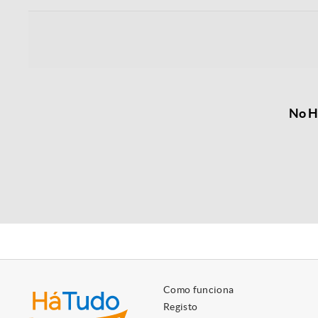
No Há
Como funciona
Registo