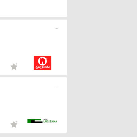
...
...