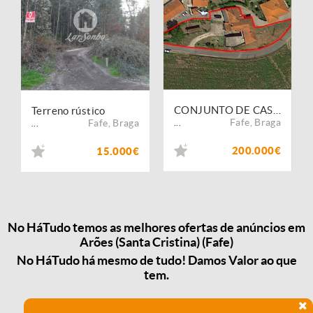
CONJUNTO DE CASAS
Terreno rústico
Fafe
,
Braga
Fafe
,
Braga
...
...
200.000€
15.000€
No HáTudo temos as melhores ofertas de anúncios em
Arões (Santa Cristina) (Fafe)
No HáTudo há mesmo de tudo! Damos Valor ao que
tem.