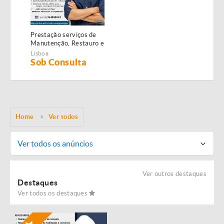
Prestação serviços de
Manutenção, Restauro e
Remodelação de
Lisboa
imóveis!
Sob Consulta
Home
Ver todos
Ver todos os anúncios
Ver outros destaques
Destaques
Ver todos os destaques