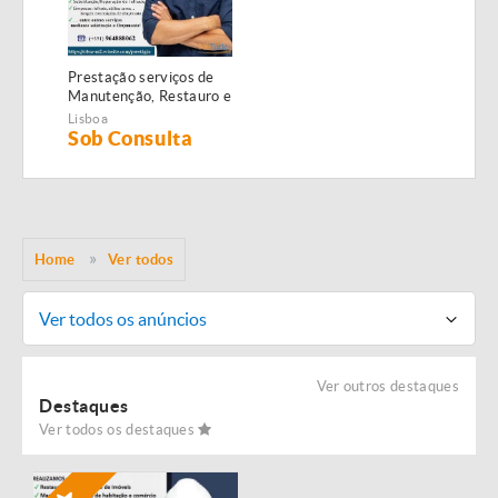
Prestação serviços de
Manutenção, Restauro e
Remodelação de
Lisboa
imóveis!
Sob Consulta
Home
Ver todos
Ver todos os anúncios
Ver outros destaques
Destaques
Ver todos os destaques