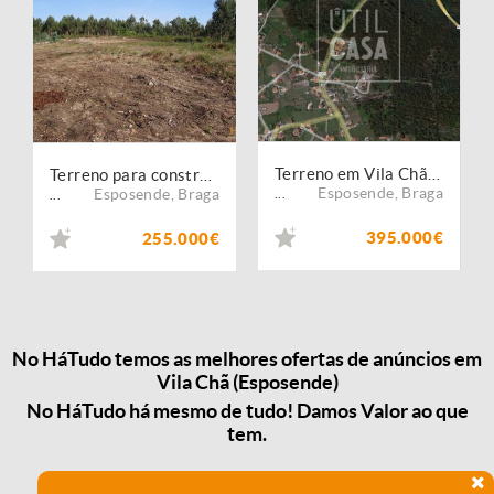
Terreno em Vila Chã (Esposende)
Terreno para construção em Vila Chã / Esposende (2810)
Esposende
,
Braga
Esposende
,
Braga
...
...
395.000€
255.000€
No HáTudo temos as melhores ofertas de anúncios em
Vila Chã (Esposende)
No HáTudo há mesmo de tudo! Damos Valor ao que
tem.