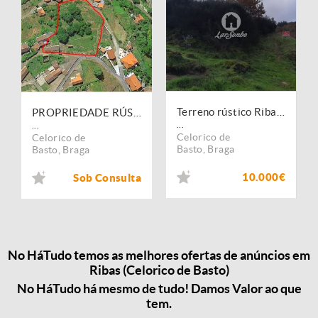
Terreno rústico Ribas celorico de Basto
PROPRIEDADE RÚSTICA
...
...
Celorico de
Celorico de
Basto
,
Braga
Basto
,
Braga
10.000€
Sob Consulta
No HáTudo temos as melhores ofertas de anúncios em
Ribas (Celorico de Basto)
No HáTudo há mesmo de tudo! Damos Valor ao que
tem.