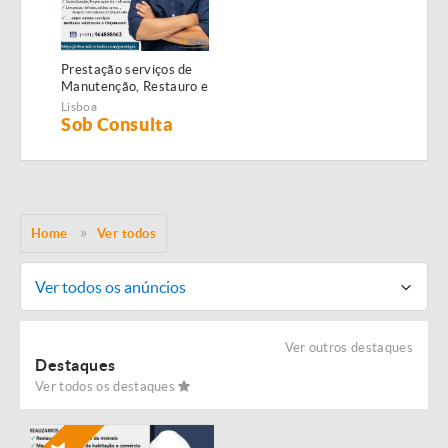
Prestação serviços de
Manutenção, Restauro e
Remodelação de
Lisboa
imóveis!
Sob Consulta
Home
Ver todos
Ver todos os anúncios
Ver outros destaques
Destaques
Ver todos os destaques