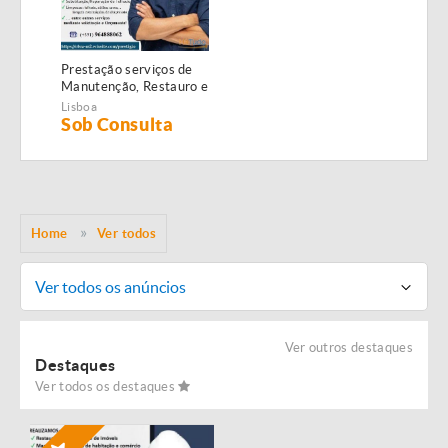
Prestação serviços de
Manutenção, Restauro e
Remodelação de
Lisboa
imóveis!
Sob Consulta
Home
Ver todos
Ver todos os anúncios
Ver outros destaques
Destaques
Ver todos os destaques