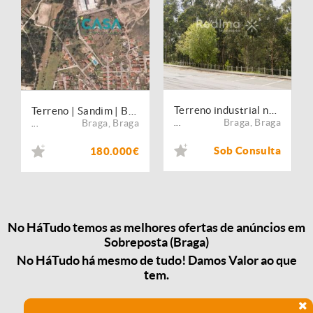
Terreno industrial na Sobreposta, Braga
Terreno | Sandim | Braga
Braga
,
Braga
Braga
,
Braga
...
...
Sob Consulta
180.000€
No HáTudo temos as melhores ofertas de anúncios em
Sobreposta (Braga)
No HáTudo há mesmo de tudo! Damos Valor ao que
tem.