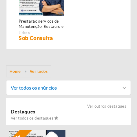
Prestação serviços de
Manutenção, Restauro e
Remodelação de
Lisboa
imóveis!
Sob Consulta
Home
Ver todos
Ver todos os anúncios
Ver outros destaques
Destaques
Ver todos os destaques