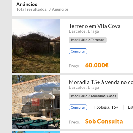
Anúncios
Total resultados: 3 Anúncios
Terreno em Vila Cova
Barcelos
,
Braga
Imobiliário
Terrenos
Comprar
60.000€
Preço:
Moradia T5+ à venda no co
Barcelos
,
Braga
Imobiliário
Moradias/Casas
Tipologia:
T5+
Es
Comprar
Sob Consulta
Preço: