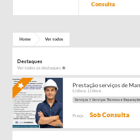
Remodelação de
Consulta
imóveis!
Home
Ver todos
Destaques
Ver todos os destaques
Prestação serviços de Ma
Lisboa
,
Lisboa
Serviços
Serviços Técnicos e Reparaçõ
Sob Consulta
Preço: