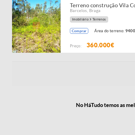
Terreno construção Vila C
Barcelos
,
Braga
Imobiliário
Terrenos
Área do terreno:
9400
Comprar
360.000€
Preço:
No HáTudo temos as melho