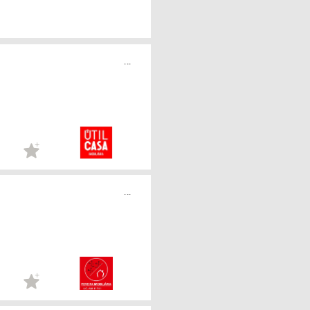
...
...