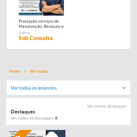
Prestação serviços de
Manutenção, Restauro e
Remodelação de
Lisboa
imóveis!
Sob Consulta
Home
Ver todos
Ver todos os anúncios
Ver outros destaques
Destaques
Ver todos os destaques