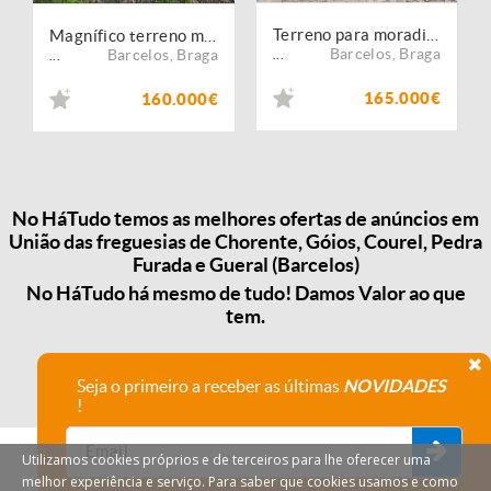
Terreno para moradia com 10.762m2 em Góios, Barcelos
Magnífico terreno misto com 8.500m2 em Barcelos!
Barcelos
,
Braga
Barcelos
,
Braga
...
...
165.000€
160.000€
No HáTudo temos as melhores ofertas de anúncios em
União das freguesias de Chorente, Góios, Courel, Pedra
Furada e Gueral (Barcelos)
No HáTudo há mesmo de tudo! Damos Valor ao que
tem.
Seja o primeiro a receber as últimas
NOVIDADES
!
Utilizamos cookies próprios e de terceiros para lhe oferecer uma
melhor experiência e serviço. Para saber que cookies usamos e como