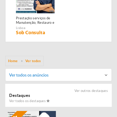
Prestação serviços de
Manutenção, Restauro e
Remodelação de
Lisboa
imóveis!
Sob Consulta
Home
Ver todos
Ver todos os anúncios
Ver outros destaques
Destaques
Ver todos os destaques