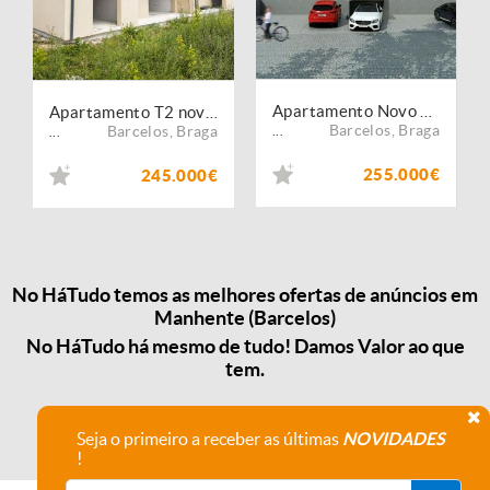
Apartamento Novo em Barcelos
Apartamento T2 novo com jardim
Barcelos
,
Braga
Barcelos
,
Braga
...
...
255.000€
245.000€
No HáTudo temos as melhores ofertas de anúncios em
Manhente (Barcelos)
No HáTudo há mesmo de tudo! Damos Valor ao que
tem.
Seja o primeiro a receber as últimas
NOVIDADES
!