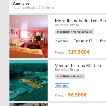
Anúncios
Total resultados: 6 Anúncios
Moradia Individual em Ba
Barcelos
,
Braga
Imobiliário
Moradias/Casas
Tipologia:
T3
Est
Comprar
319.500€
Preço:
Venda - Terreno Rústico
Barcelos
,
Braga
Imobiliário
Terrenos
Comprar
96.500€
Preço: