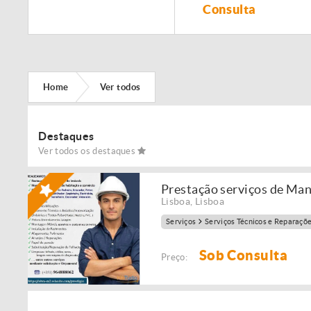
Remodelação de
Consulta
imóveis!
Home
Ver todos
Destaques
Ver todos os destaques
Prestação serviços de Ma
Lisboa
,
Lisboa
Serviços
Serviços Técnicos e Reparaçõ
Sob Consulta
Preço: