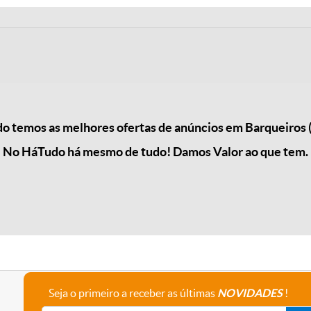
 temos as melhores ofertas de anúncios em Barqueiros 
No HáTudo há mesmo de tudo! Damos Valor ao que tem.
Seja o primeiro a receber as últimas
NOVIDADES
!
A empresa