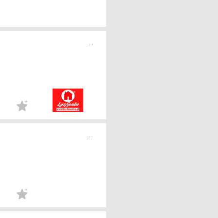
...
...