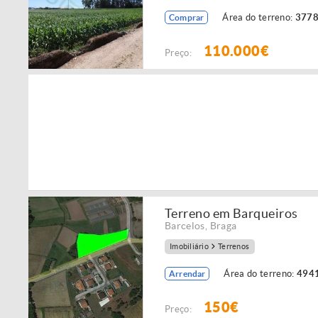
Área do terreno:
3778
Comprar
110.000€
Preço:
Terreno em Barqueiros
Barcelos
,
Braga
Imobiliário
Terrenos
Área do terreno:
4941
Arrendar
150€
Preço: