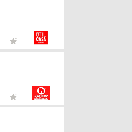
...
...
...