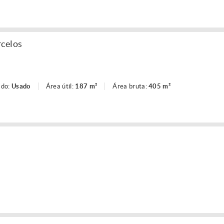
rcelos
ado:
Usado
Área útil:
187 m²
Área bruta:
405 m²