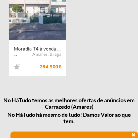
Moradia T4 à venda no concelho de Amares, Braga
Amares
,
Braga
...
284.900€
No HáTudo temos as melhores ofertas de anúncios em
Carrazedo (Amares)
No HáTudo há mesmo de tudo! Damos Valor ao que
tem.