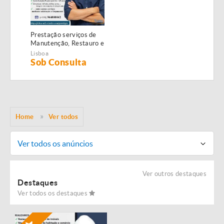
Prestação serviços de
Manutenção, Restauro e
Remodelação de
Lisboa
imóveis!
Sob Consulta
Home
Ver todos
Ver todos os anúncios
Ver outros destaques
Destaques
Ver todos os destaques