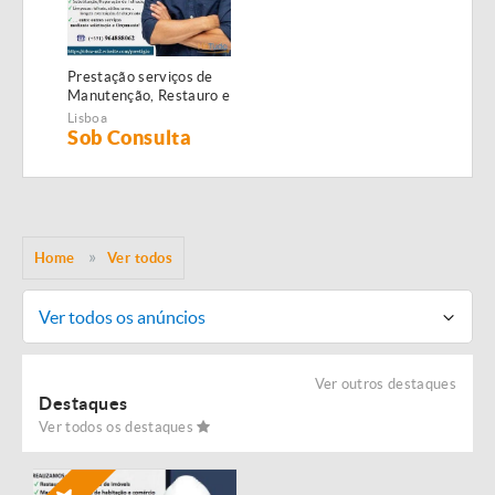
Prestação serviços de
Manutenção, Restauro e
Remodelação de
Lisboa
imóveis!
Sob Consulta
Home
Ver todos
Ver todos os anúncios
Ver outros destaques
Destaques
Ver todos os destaques