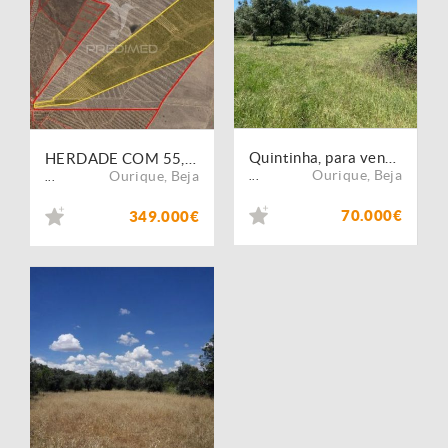
Quintinha, para venda, Ourique - Ourique
HERDADE COM 55,9 HECTARES E RUÍNA COM POTENCIAL TURÍSTICO NO CONCELHO DE OURIQUE ? BAIXO ALENTEJO
Ourique
,
Beja
Ourique
,
Beja
...
...
70.000€
349.000€