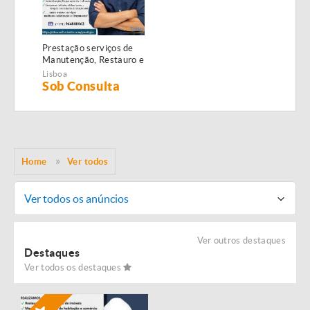
Prestação serviços de
Manutenção, Restauro e
Remodelação de
Lisboa
imóveis!
Sob Consulta
Home
Ver todos
Ver todos os anúncios
Ver outros destaques
Destaques
Ver todos os destaques