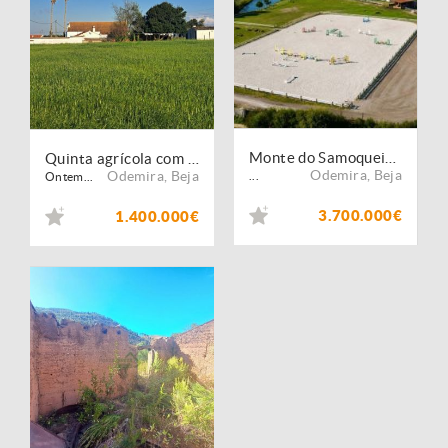
Monte do Samoqueiro - Turismo Equestre
Quinta agrícola com regadio, habitação
Odemira
,
Beja
Odemira
,
Beja
...
Ontem...
3.700.000€
1.400.000€