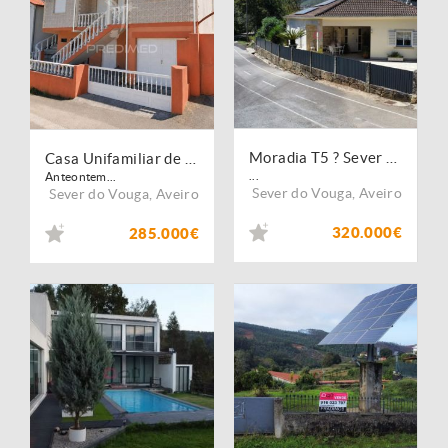
Moradia T5 ? Sever do Vouga
Casa Unifamiliar de 2 Pisos com Terraço em Paradela, Aveiro
...
Anteontem...
Sever do Vouga
,
Aveiro
Sever do Vouga
,
Aveiro
320.000€
285.000€