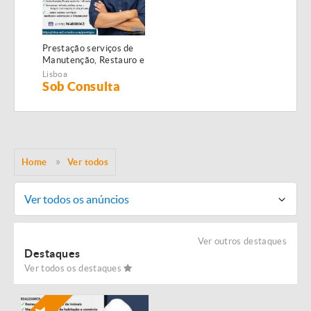
Prestação serviços de
Manutenção, Restauro e
Remodelação de
Lisboa
imóveis!
Sob Consulta
Home
Ver todos
Ver todos os anúncios
Ver outros destaques
Destaques
Ver todos os destaques