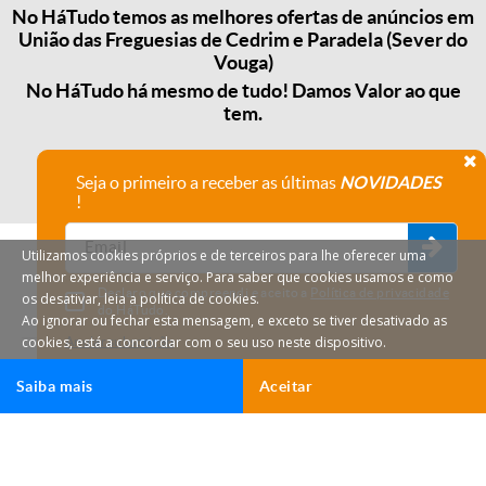
No HáTudo temos as melhores ofertas de anúncios em
União das Freguesias de Cedrim e Paradela (Sever do
Vouga)
No HáTudo há mesmo de tudo! Damos Valor ao que
tem.
Seja o primeiro a receber as últimas
NOVIDADES
!
Utilizamos cookies próprios e de terceiros para lhe oferecer uma
melhor experiência e serviço. Para saber que cookies usamos e como
Declaro que compreendi e aceito a
Política de privacidade
os desativar, leia a política de cookies.
do HáTudo.
Ao ignorar ou fechar esta mensagem, e exceto se tiver desativado as
cookies, está a concordar com o seu uso neste dispositivo.
Anular subscrição
Saiba mais
Aceitar
HáTudo © 2026 Todos os direitos reservados.