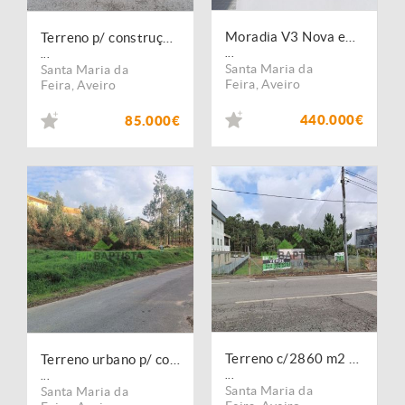
Moradia V3 Nova em Lobão
Terreno p/ construção em Guisande (1950 m2)
...
...
Santa Maria da
Santa Maria da
Feira
,
Aveiro
Feira
,
Aveiro
440.000€
85.000€
Terreno c/2860 m2 na Corga do Lobão
Terreno urbano p/ construção em Lobão (2582 m2)
...
...
Santa Maria da
Santa Maria da