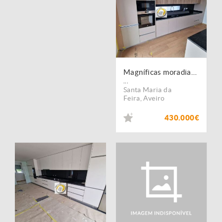
Magníficas moradias T3 novas em Lobão
...
Santa Maria da
Feira
,
Aveiro
430.000€