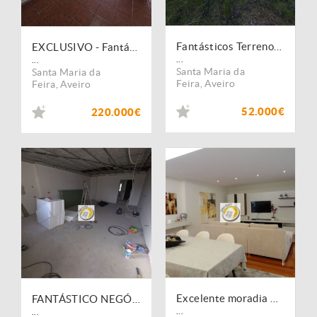
Fantásticos Terrenos com viabilidade de construção
EXCLUSIVO - Fantástico apartamento T2 duplex com terraço no Ultimo Andar em Lobão
...
...
Santa Maria da
Santa Maria da
Feira
,
Aveiro
Feira
,
Aveiro
52.000€
220.000€
Excelente moradia T4 com piscina, mobilada e equipada.
FANTÁSTICO NEGÓCIO - MORADIA V3 | Lobão
...
...