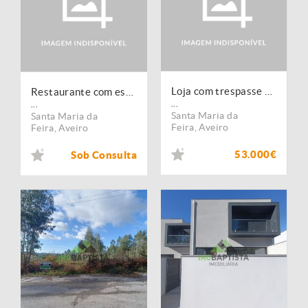
Loja com trespasse de negócio em Lobão
Restaurante com esplanada em Lobão
...
...
Santa Maria da
Santa Maria da
Feira
,
Aveiro
Feira
,
Aveiro
53.000€
Sob Consulta