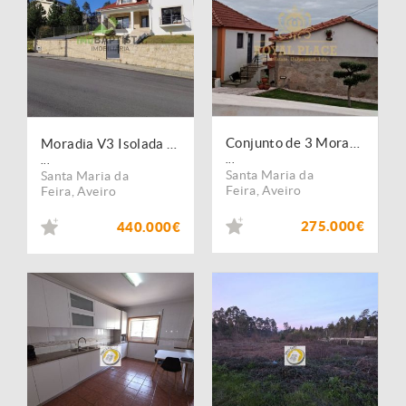
Conjunto de 3 Moradias em Lobão
Moradia V3 Isolada em Lobão
...
...
Santa Maria da
Santa Maria da
Feira
,
Aveiro
Feira
,
Aveiro
275.000€
440.000€