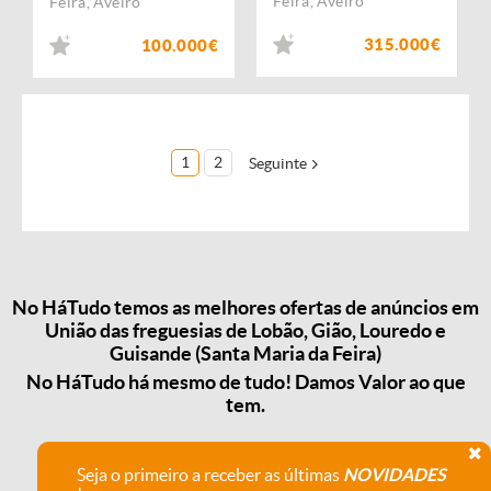
Feira
,
Aveiro
Feira
,
Aveiro
315.000€
100.000€
1
2
Seguinte
No HáTudo temos as melhores ofertas de anúncios em
União das freguesias de Lobão, Gião, Louredo e
Guisande (Santa Maria da Feira)
No HáTudo há mesmo de tudo! Damos Valor ao que
tem.
Seja o primeiro a receber as últimas
NOVIDADES