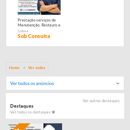
Prestação serviços de
Manutenção, Restauro e
Remodelação de
Lisboa
imóveis!
Sob Consulta
Home
Ver todos
Ver todos os anúncios
Ver outros destaques
Destaques
Ver todos os destaques