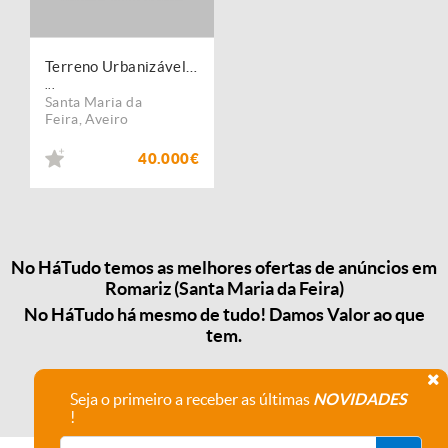
Terreno Urbanizável com 700 m2, Romariz
...
Santa Maria da
Feira
,
Aveiro
40.000€
No HáTudo temos as melhores ofertas de anúncios em
Romariz (Santa Maria da Feira)
No HáTudo há mesmo de tudo! Damos Valor ao que
tem.
Seja o primeiro a receber as últimas
NOVIDADES
!