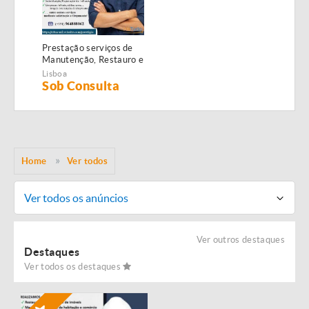
Prestação serviços de
Manutenção, Restauro e
Remodelação de
Lisboa
imóveis!
Sob Consulta
Home
Ver todos
Ver todos os anúncios
Ver outros destaques
Destaques
Ver todos os destaques