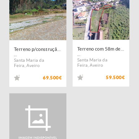
Terreno com 58m de frente, viabilidade para construção de moradia
Terreno p/construção em Romariz (1235 m2)
...
...
Santa Maria da
Santa Maria da
Feira
,
Aveiro
Feira
,
Aveiro
59.500€
69.500€