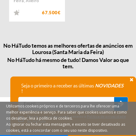
Feira
,
Aveiro
67.500€
No HáTudo temos as melhores ofertas de anúncios em
Lourosa (Santa Maria da Feira)
No HáTudo há mesmo de tudo! Damos Valor ao que
tem.
Seja o primeiro a receber as últimas
NOVIDADES
!
Utilizamos cookies próprios e de terceiros para lhe oferecer uma
melhor experiência e serviço. Para saber que cookies usamos e como
Declaro que compreendi e aceito a
Política de privacidade
os desativar, leia a política de cookies.
do HáTudo.
Ao ignorar ou fechar esta mensagem, e exceto se tiver desativado as
cookies, está a concordar com o seu uso neste dispositivo.
Anular subscrição