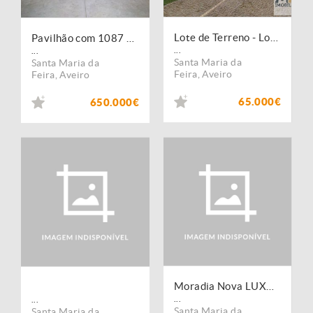
Lote de Terreno - Lourosa
Pavilhão com 1087 m2 destinado à indústria em Lourosa
...
...
Santa Maria da
Santa Maria da
Feira
,
Aveiro
Feira
,
Aveiro
65.000€
650.000€
Moradia Nova LUXO V3, Lourosa
...
...
Santa Maria da
Santa Maria da