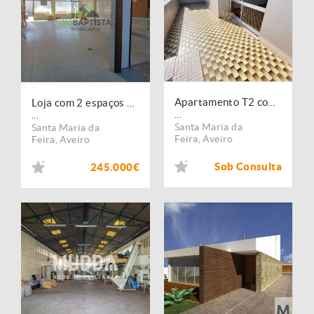
Apartamento T2 com dois terraços
Loja com 2 espaços comerciais em Lourosa
...
...
Santa Maria da
Santa Maria da
Feira
,
Aveiro
Feira
,
Aveiro
Sob Consulta
245.000€