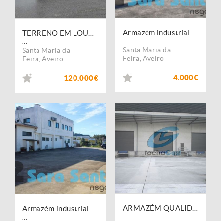
Armazém industrial localizado em Lourosa- Santa Maria Feira
TERRENO EM LOUROSA
...
...
Santa Maria da
Santa Maria da
Feira
,
Aveiro
Feira
,
Aveiro
4.000€
120.000€
ARMAZÉM QUALIDADE SUPERIOR - ZONA INDUSTRIAL, COMERCIO E SERVIÇOS
Armazém industrial localizado em Lourosa- Santa Maria Feira
...
...