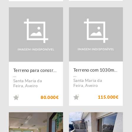
Terreno com 1030m2 junto à Nacional nº1 em Lourosa
Terreno para construção em Lourosa
...
...
Santa Maria da
Santa Maria da
Feira
,
Aveiro
Feira
,
Aveiro
115.000€
80.000€