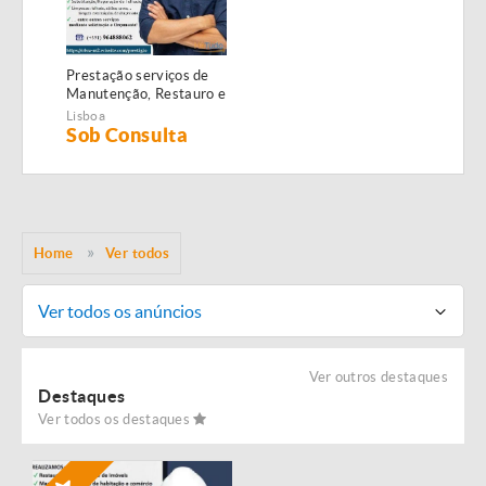
Prestação serviços de
Manutenção, Restauro e
Remodelação de
Lisboa
imóveis!
Sob Consulta
Home
Ver todos
Ver todos os anúncios
Ver outros destaques
Destaques
Ver todos os destaques