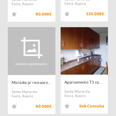
Feira
,
Aveiro
Feira
,
Aveiro
330.000€
80.000€
Apartamento T3 com garagem fechada e arrumos
Moradia p/ restauro, Lourosa
...
...
Santa Maria da
Santa Maria da
Feira
,
Aveiro
Feira
,
Aveiro
Sob Consulta
80.000€