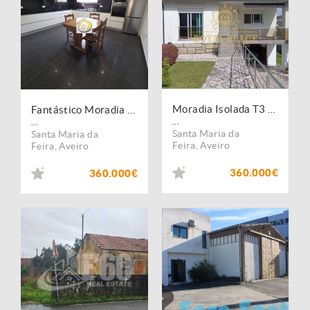
Moradia Isolada T3 + 1 em Lourosa
Fantástico Moradia T3 Independente em Lourosa
...
...
Santa Maria da
Santa Maria da
Feira
,
Aveiro
Feira
,
Aveiro
360.000€
360.000€