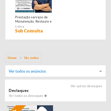
Prestação serviços de
Manutenção, Restauro e
Remodelação de
Lisboa
imóveis!
Sob Consulta
Home
Ver todos
Ver todos os anúncios
Ver outros destaques
Destaques
Ver todos os destaques