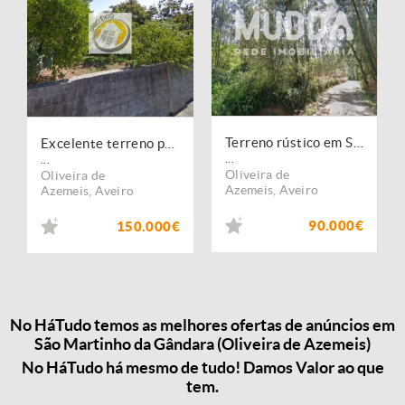
Terreno rústico em São Martinho da Gândara
Excelente terreno para construção em S. Martinho da Gândara, Oliveira de Azeméis
...
...
Oliveira de
Oliveira de
Azemeis
,
Aveiro
Azemeis
,
Aveiro
90.000€
150.000€
No HáTudo temos as melhores ofertas de anúncios em
São Martinho da Gândara (Oliveira de Azemeis)
No HáTudo há mesmo de tudo! Damos Valor ao que
tem.