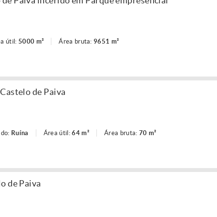
de Paiva incerido em Parque empresencial
a útil:
5000 m²
Área bruta:
9651 m²
Castelo de Paiva
ado:
Ruína
Área útil:
64 m²
Área bruta:
70 m²
o de Paiva