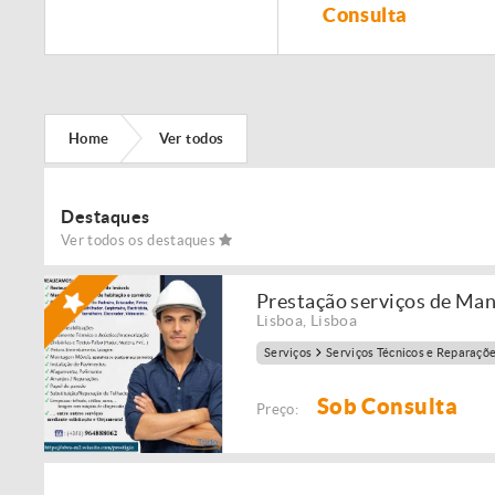
Remodelação de
Consulta
imóveis!
Home
Ver todos
Destaques
Ver todos os destaques
Prestação serviços de Ma
Lisboa
,
Lisboa
Serviços
Serviços Técnicos e Reparaçõ
Sob Consulta
Preço: