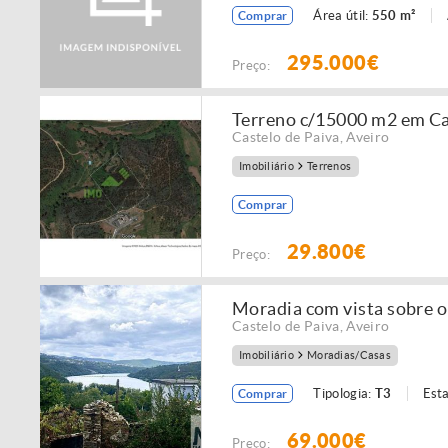
Área útil:
550 m²
Comprar
295.000€
Preço:
Terreno c/15000 m2 em Ca
Castelo de Paiva
,
Aveiro
Imobiliário
Terrenos
Comprar
29.800€
Preço:
Moradia com vista sobre 
Castelo de Paiva
,
Aveiro
Imobiliário
Moradias/Casas
Tipologia:
T3
Est
Comprar
69.000€
Preço: