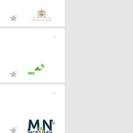
...
...