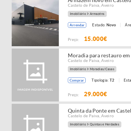
Armázem novo em Castelo 
Castelo de Paiva
,
Aveiro
Imobiliário
Armazéns
Estado:
Novo
Áre
Arrendar
15.000€
Preço:
Moradia para restauro em 
Castelo de Paiva
,
Aveiro
Imobiliário
Moradias/Casas
Tipologia:
T2
Est
Comprar
29.000€
Preço:
Quinta da Ponte em Castel
Castelo de Paiva
,
Aveiro
Imobiliário
Quintas e Herdades