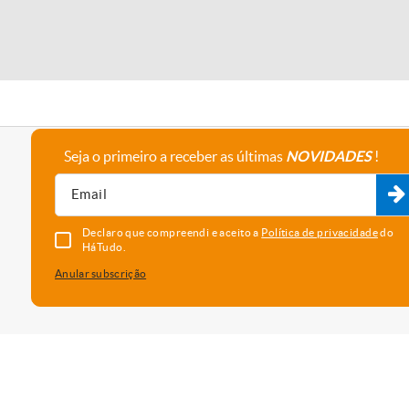
Seja o primeiro a receber as últimas
NOVIDADES
!
A empresa
Fale connosco
Recrutamento
Parceiros
Declaro que compreendi e aceito a
Política de privacidade
do
HáTudo.
Anular subscrição
uma melhor experiência e serviço. Para saber que cookies usamos e
vado as cookies, está a concordar com o seu uso neste dispositi