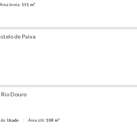
Área bruta:
551 m²
stelo de Paiva
o Rio Douro
ado:
Usado
Área útil:
108 m²