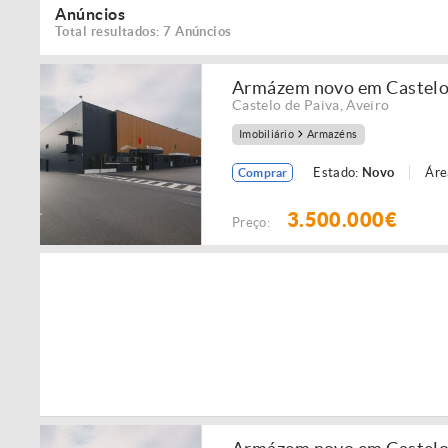
Anúncios
Total resultados: 7 Anúncios
Armázem novo em Castelo 
Castelo de Paiva
,
Aveiro
Imobiliário
Armazéns
Estado:
Novo
Áre
Comprar
3.500.000€
Preço: