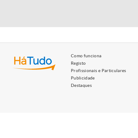
Como funciona
Registo
Profissionais e Particulares
Publicidade
Destaques
Utilizamos cookies próprios e de terceiros para lhe oferecer 
Ao ignorar ou fechar esta mensagem, e exceto se tiver desati
HáTudo © 2026 Todos os direitos reservados.