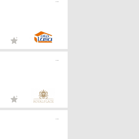
...
...
...