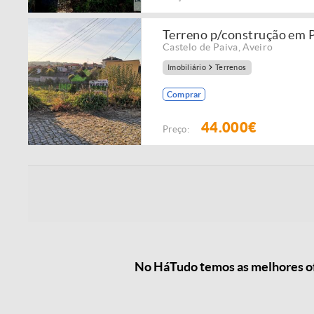
Terreno p/construção em 
Castelo de Paiva
,
Aveiro
Imobiliário
Terrenos
Comprar
44.000€
Preço:
No HáTudo temos as melhores ofe