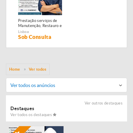
Prestação serviços de
Manutenção, Restauro e
Remodelação de
Lisboa
imóveis!
Sob Consulta
Home
Ver todos
Ver todos os anúncios
Ver outros destaques
Destaques
Ver todos os destaques