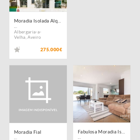
Moradia Isolada Alquerubim
...
Albergaria-a-
Velha
,
Aveiro
275.000€
Fabulosa Moradia Isolada T3+1 Alquerubim
Moradia Fial
...
...