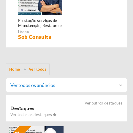
Prestação serviços de
Manutenção, Restauro e
Remodelação de
Lisboa
imóveis!
Sob Consulta
Home
Ver todos
Ver todos os anúncios
Ver outros destaques
Destaques
Ver todos os destaques