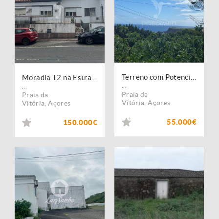
Terreno com Potencial de Construção e Vista Mar nas Quatro Ribeiras
Moradia T2 na Estrada 25 de Abril ? A poucos minutos do centro da Praia da Vitória
...
...
Praia da
Praia da
Vitória
,
Açores
Vitória
,
Açores
55.000€
150.000€