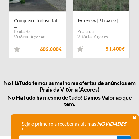
Terrenos | Urbano | Fontainha (PV)
Complexo Industrial Praia da Vitória
...
...
Praia da
Praia da
Vitória
,
Açores
Vitória
,
Açores
51.400€
605.000€
No HáTudo temos as melhores ofertas de anúncios em
Praia da Vitória (Açores)
No HáTudo há mesmo de tudo! Damos Valor ao que
tem.
Seja o primeiro a receber as últimas
NOVIDADES
!