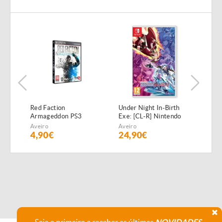
Red Faction
Under Night In-Birth
Play
Armageddon PS3
Exe: [CL-R] Nintendo
Lege
Switch
of t
Aveiro
Aveiro
Aveir
Swit
4,90€
24,90€
15,
Seja o primeiro a receber as últimas
NOVIDADES