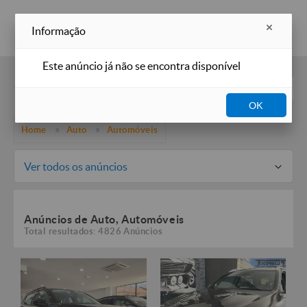
Inserir anúncio
Informação
Este anúncio já não se encontra disponível
Filtros
OK
Home
Auto
Automóveis
Ver todos os anúncios
Anúncios de Auto, Automóveis
Total resultados: 4826 Anúncios