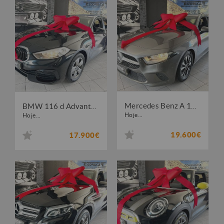
Mercedes Benz A 180 d Style Aut.
BMW 116 d Advantage
Hoje...
Hoje...
19.600€
17.900€