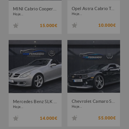
Opel Astra Cabrio Twin Top 1.9Cdti 150cv Nacional
MINI Cabrio Cooper Sidewalk Special Edition
Hoje...
Hoje...
10.000€
15.000€
Chevrolet Camaro SS 6.2 V8 SuperCharger GPL
Mercedes Benz SLK 200 Kompressor Edition
Hoje...
Hoje...
55.000€
14.000€