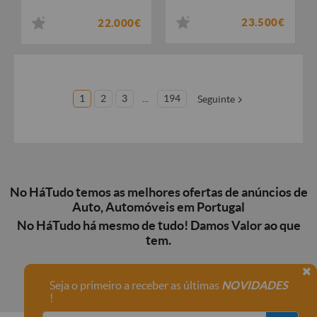
23.500€
22.000€
1
2
3
...
194
Seguinte
No HáTudo temos as melhores ofertas de anúncios de
Auto, Automóveis em Portugal
No HáTudo há mesmo de tudo! Damos Valor ao que
tem.
Seja o primeiro a receber as últimas
NOVIDADES
!