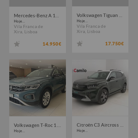
Volkswagen Tiguan 1.6 TDI Confortline
Mercedes-Benz A 180 d 7G-DCT Peak Edition
Hoje...
Hoje...
Vila Franca de
Vila Franca de
Xira
,
Lisboa
Xira
,
Lisboa
17.750€
14.950€
Citroën C3 Aircross 1.2 PureTech Plus
Volkswagen T-Roc 1.0 TSI Life
Hoje...
Hoje...