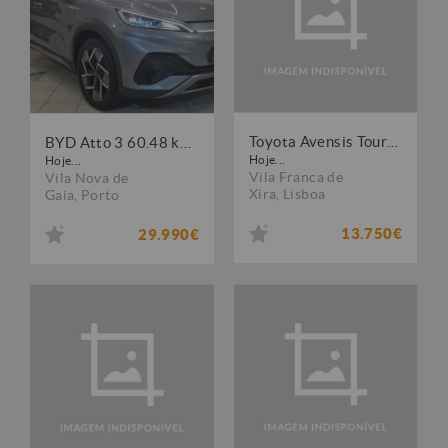
Toyota Avensis Touring Sports 2.0 D-4D Luxury+GPS
BYD Atto 3 60.48 kWh Comfort
Hoje...
Hoje...
Vila Franca de
Vila Nova de
Xira
,
Lisboa
Gaia
,
Porto
13.750€
29.990€