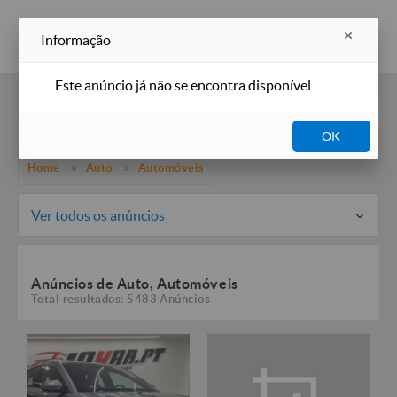
Inserir anúncio
Informação
Este anúncio já não se encontra disponível
Filtros
OK
Home
Auto
Automóveis
Ver todos os anúncios
Anúncios de Auto, Automóveis
Total resultados: 5483 Anúncios