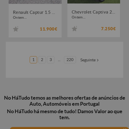
Chevrolet Captiva 2.0 VCDi Seven
Renault Captur 1.5 dCi
Ontem...
Ontem...
7.250€
11.900€
1
2
3
...
220
Seguinte
No HáTudo temos as melhores ofertas de anúncios de
Auto, Automóveis em Portugal
No HáTudo há mesmo de tudo! Damos Valor ao que
tem.