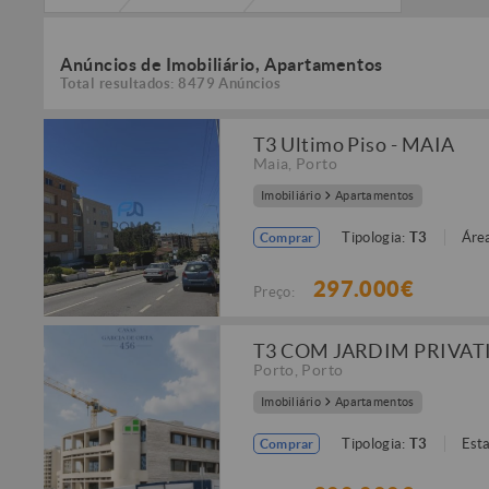
Anúncios de Imobiliário, Apartamentos
Total resultados: 8479 Anúncios
T3 Ultimo Piso - MAIA
Maia
,
Porto
Imobiliário
Apartamentos
Tipologia:
T3
Área
Comprar
297.000€
Preço:
T3 COM JARDIM PRIVAT
Porto
,
Porto
Imobiliário
Apartamentos
Tipologia:
T3
Est
Comprar