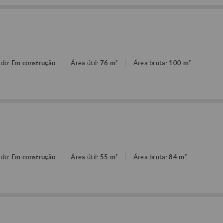
o
ado:
Em construção
Área útil:
76 m²
Área bruta:
100 m²
o
ado:
Em construção
Área útil:
55 m²
Área bruta:
84 m²
o