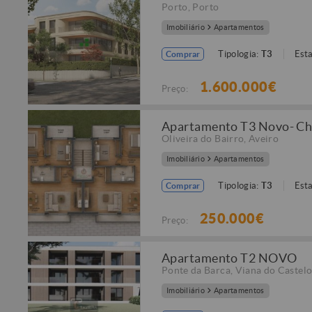
Porto
,
Porto
Imobiliário
Apartamentos
Tipologia:
T3
Est
Comprar
1.600.000€
Preço:
Apartamento T3 Novo- Ch
Oliveira do Bairro
,
Aveiro
Imobiliário
Apartamentos
Tipologia:
T3
Est
Comprar
250.000€
Preço:
Apartamento T2 NOVO
Ponte da Barca
,
Viana do Castel
Imobiliário
Apartamentos