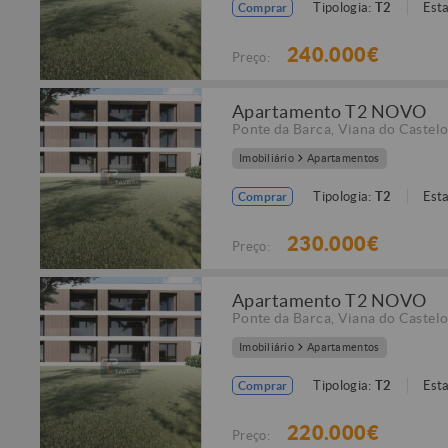
Tipologia:
T2
Est
Comprar
240.000€
Preço:
Apartamento T2 NOVO
Ponte da Barca
,
Viana do Castel
Imobiliário
Apartamentos
Tipologia:
T2
Est
Comprar
230.000€
Preço:
Apartamento T2 NOVO
Ponte da Barca
,
Viana do Castel
Imobiliário
Apartamentos
Tipologia:
T2
Est
Comprar
220.000€
Preço: