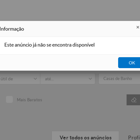
Informação
Este anúncio já não se encontra disponível
Imobiliá
OK
dos
Venda
Arrendar
Para Férias
Casas de Banho
Mais Baratos
Ver todos os anúncios
Prof