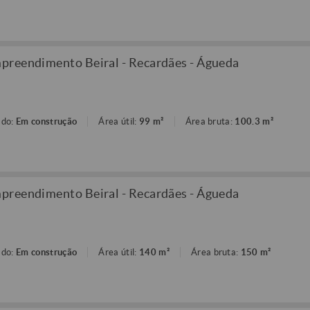
preendimento Beiral - Recardães - Águeda
ado:
Em construção
Área útil:
99 m²
Área bruta:
100.3 m²
preendimento Beiral - Recardães - Águeda
ado:
Em construção
Área útil:
140 m²
Área bruta:
150 m²