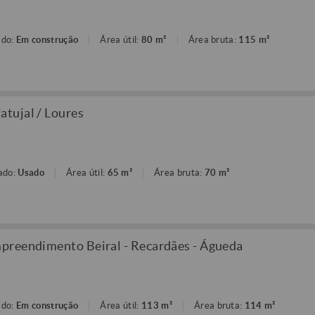
ado:
Em construção
Área útil:
80 m²
Área bruta:
115 m²
tujal / Loures
ado:
Usado
Área útil:
65 m²
Área bruta:
70 m²
preendimento Beiral - Recardães - Águeda
ado:
Em construção
Área útil:
113 m²
Área bruta:
114 m²