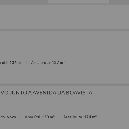
 útil:
136 m²
Área bruta:
137 m²
IVO JUNTO À AVENIDA DA BOAVISTA
ado:
Novo
Área útil:
120 m²
Área bruta:
174 m²