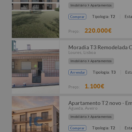
Imobiliário
Apartamentos
Tipologia:
T2
Est
Comprar
220.000€
Preço:
Moradia T3 Remodelada Ca
Loures
,
Lisboa
Imobiliário
Apartamentos
Tipologia:
T3
Est
Arrendar
1.100€
Preço:
Apartamento T2 novo - Em
Águeda
,
Aveiro
Imobiliário
Apartamentos
Tipologia:
T2
Est
Comprar