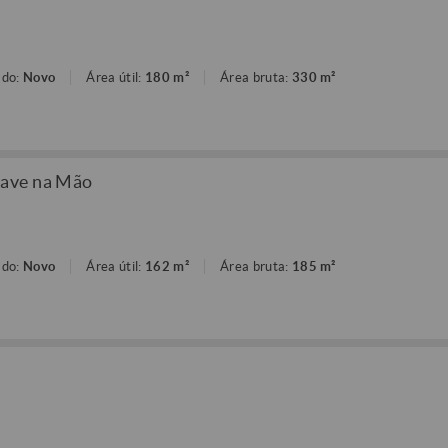
ado:
Novo
Área útil:
180 m²
Área bruta:
330 m²
ave na Mão
ado:
Novo
Área útil:
162 m²
Área bruta:
185 m²
o