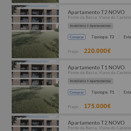
Apartamento T2 NOVO
Ponte da Barca
,
Viana do Castel
Imobiliário
Apartamentos
Tipologia:
T2
Est
Comprar
220.000€
Preço:
Apartamento T1 NOVO
Ponte da Barca
,
Viana do Castel
Imobiliário
Apartamentos
Tipologia:
T1
Est
Comprar
175.000€
Preço:
Apartamento T2 NOVO
Ponte da Barca
,
Viana do Castel