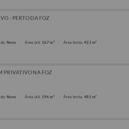
VO - PERTO DA FOZ
ado:
Novo
Área útil:
167 m²
Área bruta:
423 m²
M PRIVATIVO NA FOZ
ado:
Novo
Área útil:
196 m²
Área bruta:
481 m²