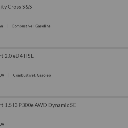
City Cross S&S
an
Combustível:
Gasolina
rt 2.0 eD4 HSE
SUV
Combustível:
Gasóleo
rt 1.5 I3 P300e AWD Dynamic SE
SUV