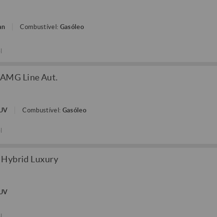
an
Combustível:
Gasóleo
l
 AMG Line Aut.
SUV
Combustível:
Gasóleo
l
 Hybrid Luxury
SUV
l