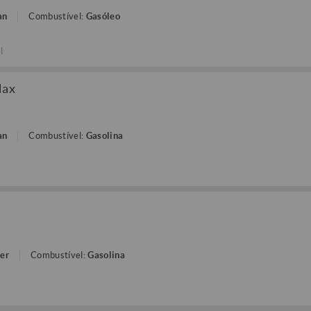
an
Combustível:
Gasóleo
l
Max
an
Combustível:
Gasolina
ter
Combustível:
Gasolina