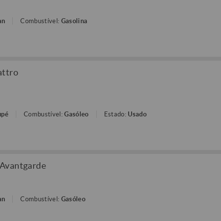
an
Combustível:
Gasolina
attro
upé
Combustível:
Gasóleo
Estado:
Usado
 Avantgarde
an
Combustível:
Gasóleo