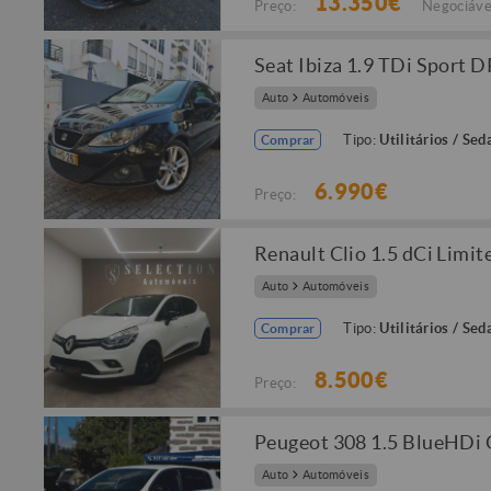
13.350€
Preço:
Negociáve
Seat Ibiza 1.9 TDi Sport 
Auto
Automóveis
Tipo:
Utilitários / Sed
Comprar
6.990€
Preço:
Renault Clio 1.5 dCi Limit
Auto
Automóveis
Tipo:
Utilitários / Sed
Comprar
8.500€
Preço:
Peugeot 308 1.5 BlueHDi
Auto
Automóveis