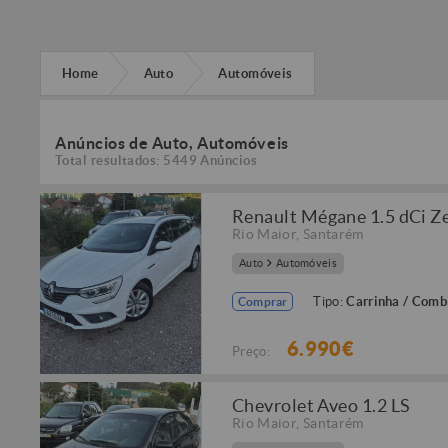
Home
Auto
Automóveis
Anúncios de Auto, Automóveis
Total resultados: 5449 Anúncios
Renault Mégane 1.5 dCi Z
Rio Maior
,
Santarém
Auto
Automóveis
Tipo:
Carrinha / Comb
Comprar
6.990€
Preço:
Chevrolet Aveo 1.2 LS
Rio Maior
,
Santarém