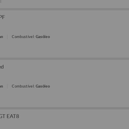
l
DPF
an
Combustível:
Gasóleo
ed
an
Combustível:
Gasóleo
 GT EAT8