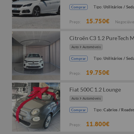
Tipo:
Utilitários / Sed
Comprar
15.750€
Preço:
Negociáve
Citroën C3 1.2 PureTech 
Auto
Automóveis
Tipo:
Utilitários / Sed
Comprar
19.750€
Preço:
Fiat 500C 1.2 Lounge
Auto
Automóveis
Tipo:
Cabrios / Roads
Comprar
11.800€
Preço: