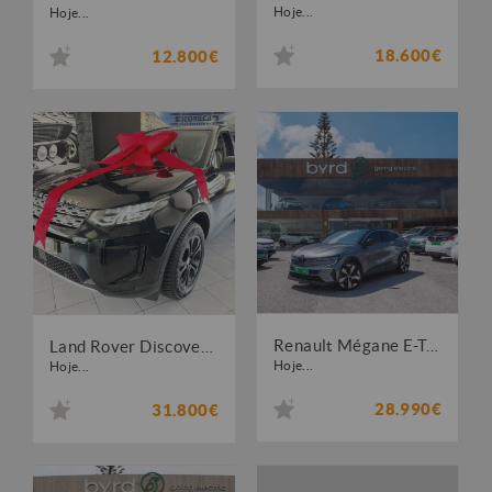
Hoje...
Hoje...
18.600€
12.800€
Renault Mégane E-Tech EV60 Techno Optimum Charge
Land Rover Discovery Sport 1.5 I3 P300e AWD Dynamic SE
Hoje...
Hoje...
28.990€
31.800€