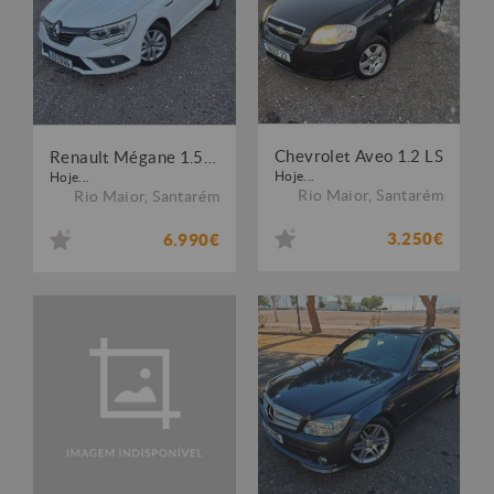
Chevrolet Aveo 1.2 LS
Renault Mégane 1.5 dCi Zen
Hoje...
Hoje...
Rio Maior
,
Santarém
Rio Maior
,
Santarém
3.250€
6.990€