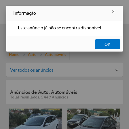
Inserir anúncio
Informação
Este anúncio já não se encontra disponível
Filtros
OK
Home
Auto
Automóveis
Ver todos os anúncios
Anúncios de Auto, Automóveis
Total resultados: 5449 Anúncios