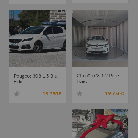
Citroën C3 1.2 PureTech Max
Peugeot 308 1.5 BlueHDi GT EAT8
Hoje...
Hoje...
19.750€
15.750€