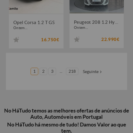
Peugeot 208 1.2 Hybrid Allure e-DCS6
Opel Corsa 1.2 T GS
Ontem...
Ontem...
22.990€
16.750€
1
2
3
...
218
Seguinte
No HáTudo temos as melhores ofertas de anúncios de
Auto, Automóveis em Portugal
No HáTudo há mesmo de tudo! Damos Valor ao que
tem.