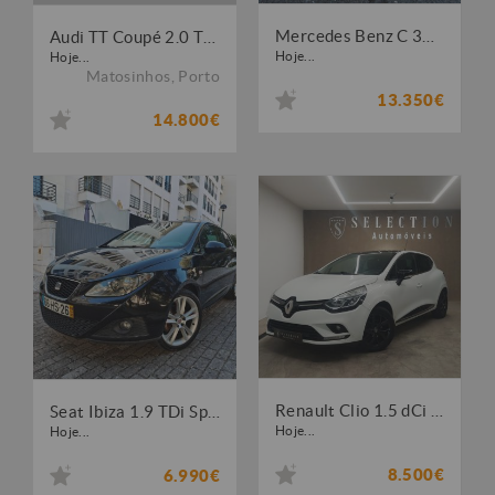
Mercedes Benz C 320 CDi Avantgarde
Audi TT Coupé 2.0 TDI quattro
Hoje...
Hoje...
Matosinhos
,
Porto
13.350€
14.800€
Renault Clio 1.5 dCi Limited
Seat Ibiza 1.9 TDi Sport DPF
Hoje...
Hoje...
8.500€
6.990€