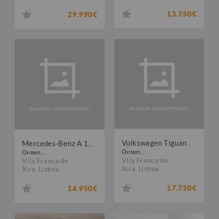
13.750€
29.990€
Volkswagen Tiguan 1.6 TDI Confortline
Mercedes-Benz A 180 d 7G-DCT Peak Edition
Ontem...
Ontem...
Vila Franca de
Vila Franca de
Xira
,
Lisboa
Xira
,
Lisboa
17.750€
14.950€