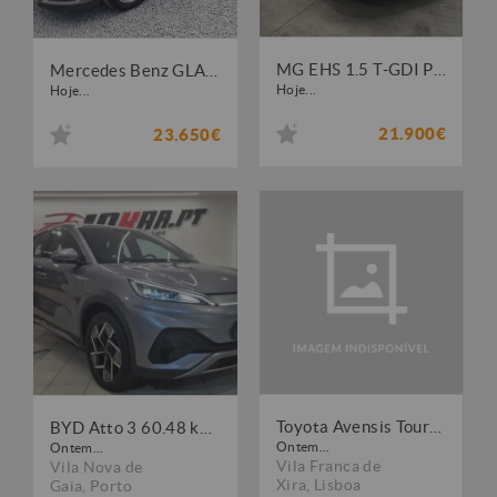
MG EHS 1.5 T-GDI Plug-in Hybrid Luxury
Mercedes Benz GLA 200 d AMG Line Aut.
Hoje...
Hoje...
21.900€
23.650€
Toyota Avensis Touring Sports 2.0 D-4D Luxury+GPS
BYD Atto 3 60.48 kWh Comfort
Ontem...
Ontem...
Vila Franca de
Vila Nova de
Xira
,
Lisboa
Gaia
,
Porto