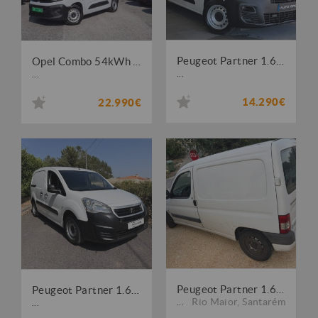
Peugeot Partner 1.6 BlueHDi L1 Premium
Opel Combo 54kWh Tam M 136cv
...
...
14.290€
22.990€
Peugeot Partner 1.6 HDi L1 Confort
Peugeot Partner 1.6 BlueHDi 3Lugares
Rio Maior
,
Santarém
...
...