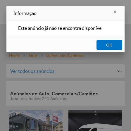
Inserir anúncio
Informação
Este anúncio já não se encontra disponível
Filtros
OK
Home
Auto
Comerciais/Camiões
Ver todos os anúncios
Anúncios de Auto, Comerciais/Camiões
Total resultados: 241 Anúncios