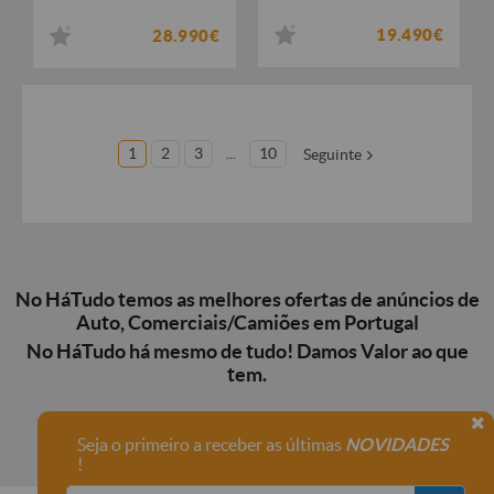
19.490€
28.990€
1
2
3
...
10
Seguinte
No HáTudo temos as melhores ofertas de anúncios de
Auto, Comerciais/Camiões em Portugal
No HáTudo há mesmo de tudo! Damos Valor ao que
tem.
Seja o primeiro a receber as últimas
NOVIDADES
!