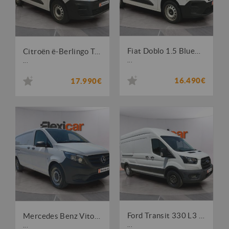
Fiat Doblo 1.5 BlueHDi Maxi
Citroën ë-Berlingo Talla M 50kWh
...
...
16.490€
17.990€
Ford Transit 330 L3 2.0 TDCi H2 Trend
Mercedes Benz Vito 114 CDi/34 Longo Pro
...
...