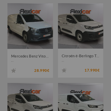
Citroën ë-Berlingo Talla M 50kWh
Mercedes Benz Vito 114 CDi/34 Longo Pro
...
...
17.990€
28.990€