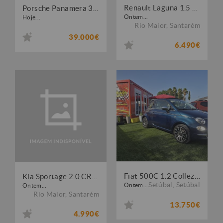
Renault Laguna 1.5 dCi Dynamique S
Porsche Panamera 3.0 V6
Ontem...
Hoje...
Rio Maior
,
Santarém
39.000€
6.490€
Fiat 500C 1.2 Collezione
Kia Sportage 2.0 CRDI EX
Setúbal
,
Setúbal
Ontem...
Ontem...
Rio Maior
,
Santarém
13.750€
4.990€