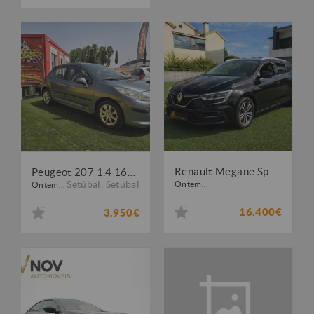
Renault Megane Sport Tourer Espace 1.6 E-TECH PLUG-IN EQUILIBRE
Peugeot 207 1.4 16V Trendy
Setúbal
,
Setúbal
Ontem...
Ontem...
16.400€
3.950€