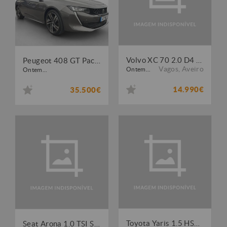
Volvo XC 70 2.0 D4 Momentum
Peugeot 408 GT Pack1500 130cv EAT8
Vagos
,
Aveiro
Ontem...
Ontem...
14.990€
35.500€
Toyota Yaris 1.5 HSD Comfort+P.Style
Seat Arona 1.0 TSI Style