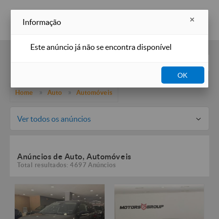
Inserir anúncio
Informação
Este anúncio já não se encontra disponível
Filtros
OK
Home
Auto
Automóveis
Ver todos os anúncios
Anúncios de Auto, Automóveis
Total resultados: 4697 Anúncios