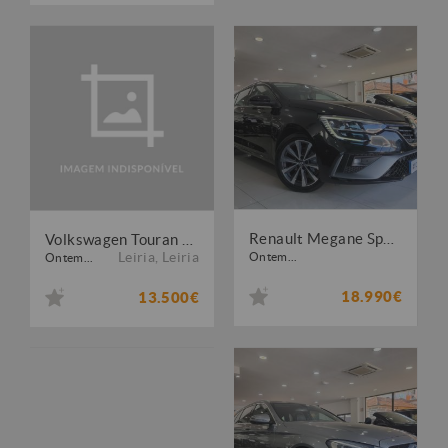
Renault Megane Sport Tourer 1.5 Blue dCi R.S. Line
Volkswagen Touran 1.6 TDI Highline DSG
Leiria
,
Leiria
Ontem...
Ontem...
18.990€
13.500€