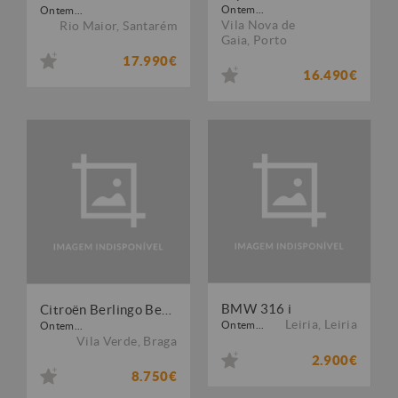
Ontem...
Ontem...
Vila Nova de
Rio Maior
,
Santarém
Gaia
,
Porto
17.990€
16.490€
BMW 316 i
Citroën Berlingo Berlingo 1.6 HDi 3 Lugares
Leiria
,
Leiria
Ontem...
Ontem...
Vila Verde
,
Braga
2.900€
8.750€