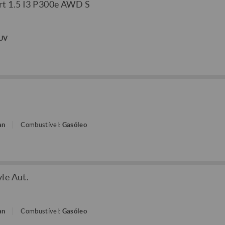
rt 1.5 I3 P300e AWD S
SUV
an
Combustível:
Gasóleo
le Aut.
an
Combustível:
Gasóleo