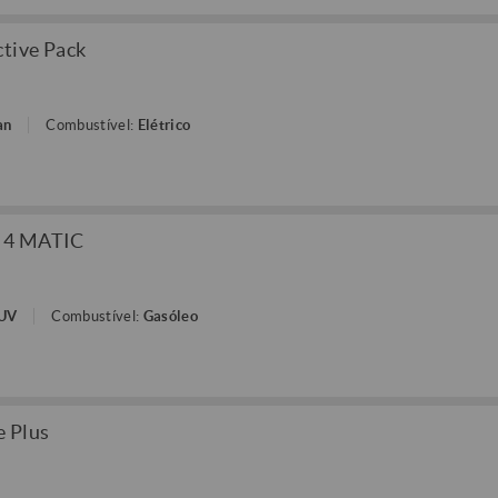
tive Pack
an
Combustível:
Elétrico
D 4 MATIC
SUV
Combustível:
Gasóleo
e Plus