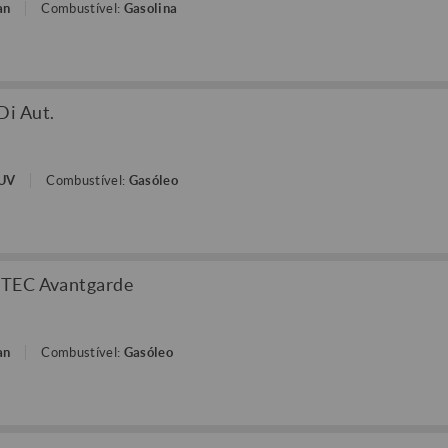
an
Combustível:
Gasolina
Di Aut.
SUV
Combustível:
Gasóleo
eTEC Avantgarde
an
Combustível:
Gasóleo