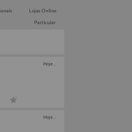
ionais
Lojas Online
Particular
Hoje...
Hoje...